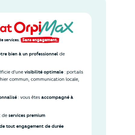
e services.
Sans engagement.
otre bien à un professionnel
de
éficie d'une
visibilité optimale
: portails
ichier commun, communication locale,
sonnalisé
: vous êtes
accompagné à
z de
services premium
e de tout engagement de durée