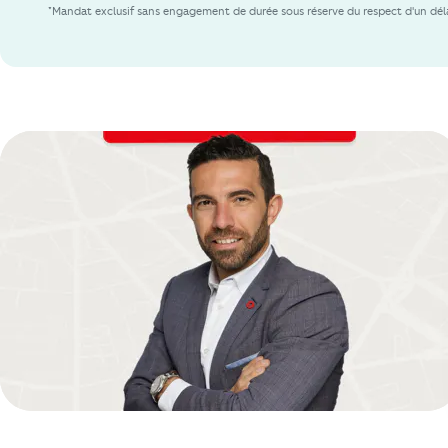
*Mandat exclusif sans engagement de durée sous réserve du respect d'un déla