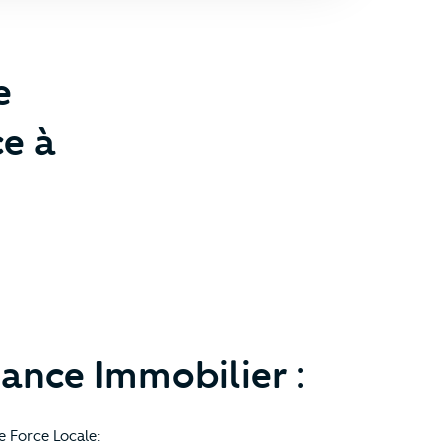
e
ce à
iance Immobilier :
e Force Locale: