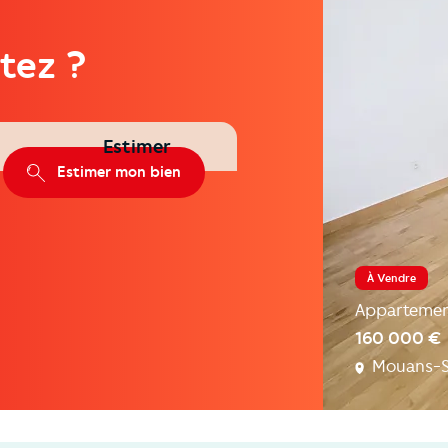
tez ?
Estimer
Estimer mon bien
À Vendre
Apparteme
160 000 €
Mouans-S