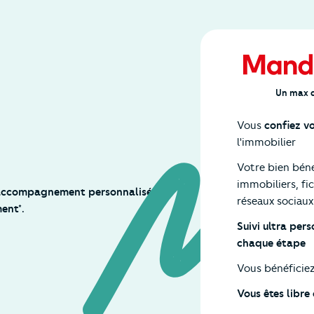
Un max d
Vous
confiez v
l'immobilier
Votre bien bén
immobiliers, f
 accompagnement personnalisé et
réseaux sociaux
ent*.
Suivi ultra per
chaque étape
Vous bénéficie
Vous êtes libr