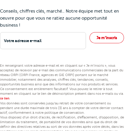
Comment je vais faire pour suivre le marc
Conseils, chiffres clés, marché… Notre équipe met tout en
oeuvre pour que vous ne ratiez aucune opportunité
business !
Votre adresse e-mail
Je m’inscris
En renseignant votre adresse e-mail et en cliquant sur « Je m’inscris », vous
acceptez de recevoir par e-mail des communications commerciales de la part du
réseau ORPI (ORPI France, agences et GIE ORPI) portant sur le marché
immobilier, notamment des analyses, chiffres clés, tendances, conseils,
opportunités business ainsi que des informations sur nos produits et services.
Ce consentement est entièrement facultatif. Vous pouvez le retirer à tout
moment en cliquant sur le lien de désinscription présent dans nos e-mails ou via
.
ce lien
Vos données sont conservées jusqu’au retrait de votre consentement ou
pendant une durée maximale de trois (3) ans à compter de votre dernier contact
actif, conformément à notre politique de conservation.
Vous disposez d’un droit d’accès, de rectification, d’effacement, d’opposition, de
limitation du traitement, de portabilité de vos données ainsi que du droit de
définir des directives relatives au sort de vos données après votre décès, dans les