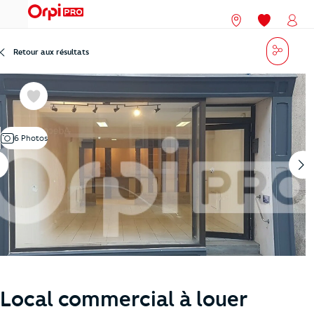
menu
Nos agences
Mes favori
Mon
Partag
Retour aux résultats
Favoris
6 Photos
Local commercial à louer