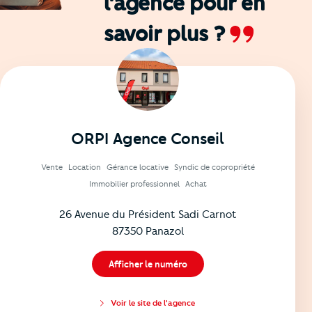
l’agence
pour en
savoir plus ?
ORPI Agence Conseil
Vente
Location
Gérance locative
Syndic de copropriété
Immobilier professionnel
Achat
26 Avenue du Président Sadi Carnot
87350 Panazol
Afficher le numéro
Voir le site de l'agence