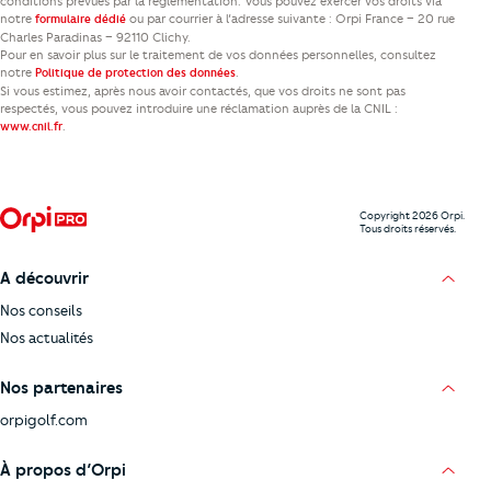
conditions prévues par la réglementation. Vous pouvez exercer vos droits via
notre
ou par courrier à l’adresse suivante : Orpi France – 20 rue
formulaire dédié
Charles Paradinas – 92110 Clichy.
Pour en savoir plus sur le traitement de vos données personnelles, consultez
notre
.
Politique de protection des données
Si vous estimez, après nous avoir contactés, que vos droits ne sont pas
respectés, vous pouvez introduire une réclamation auprès de la CNIL :
.
www.cnil.fr
Copyright 2026 Orpi.
Tous droits réservés.
A découvrir
Nos conseils
Nos actualités
Nos partenaires
orpigolf.com
À propos d’Orpi