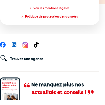
Voir les mentions légales
Politique de protection des données
Suivez-nous
Facebook
LinkedIn
TikTok
🔍
Trouvez une agence
Ne manquez plus nos
actualités et conseils !