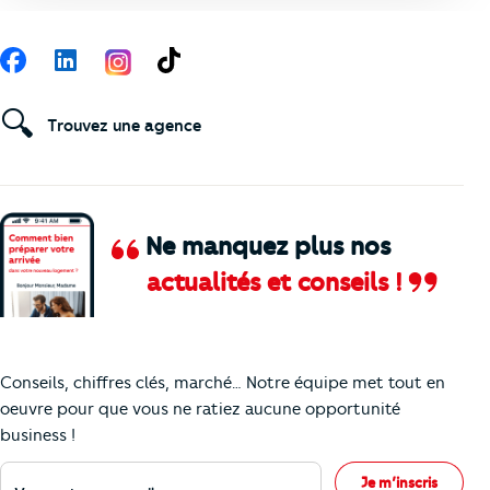
Suivez-nous
Facebook
LinkedIn
TikTok
🔍
Trouvez une agence
Ne manquez plus nos
actualités et conseils !
Comment je vais faire pour suivre le marc
Conseils, chiffres clés, marché… Notre équipe met tout en
oeuvre pour que vous ne ratiez aucune opportunité
business !
Votre adresse e-mail
Je m’inscris