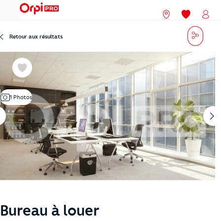
menu
Nos agences
Mes favori
Mon
Partag
Retour aux résultats
Favoris
1 Photos
Bureau à louer