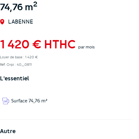
2
74,76 m
LABENNE
1 420 € HTHC
par mois
Loyer de base : 1 420 €
Réf. Orpi : 40_0811
L'essentiel
Surface 74,76 m²
Autre