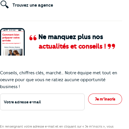
🔍
Trouvez une agence
Ne manquez plus nos
actualités et conseils !
Comment je vais faire pour suivre le marc
Conseils, chiffres clés, marché… Notre équipe met tout en
oeuvre pour que vous ne ratiez aucune opportunité
business !
Votre adresse e-mail
Je m’inscris
En renseignant votre adresse e-mail et en cliquant sur « Je m’inscris », vous