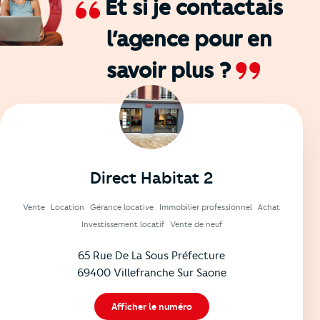
Et si je contactais
l’agence
pour en
savoir plus ?
Direct Habitat 2
Vente
Location
Gérance locative
Immobilier professionnel
Achat
Investissement locatif
Vente de neuf
65 Rue De La Sous Préfecture
69400 Villefranche Sur Saone
Afficher le numéro