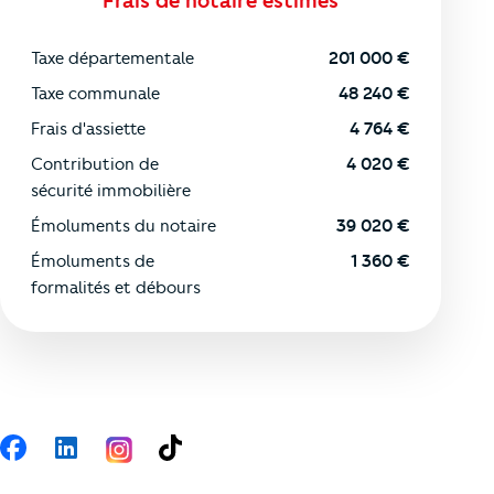
Frais de notaire estimés
Taxe départementale
201 000
€
Taxe communale
48 240
€
Frais d'assiette
4 764
€
Contribution de
4 020
€
sécurité immobilière
Émoluments du notaire
39 020
€
Émoluments de
1 360
€
formalités et débours
Suivez-nous
Facebook
LinkedIn
TikTok