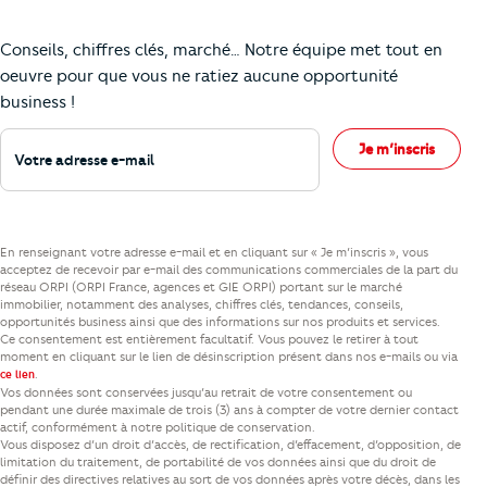
Comment je vais faire pour suivre le marc
Conseils, chiffres clés, marché… Notre équipe met tout en
oeuvre pour que vous ne ratiez aucune opportunité
business !
Votre adresse e-mail
Je m’inscris
En renseignant votre adresse e-mail et en cliquant sur « Je m’inscris », vous
acceptez de recevoir par e-mail des communications commerciales de la part du
réseau ORPI (ORPI France, agences et GIE ORPI) portant sur le marché
immobilier, notamment des analyses, chiffres clés, tendances, conseils,
opportunités business ainsi que des informations sur nos produits et services.
Ce consentement est entièrement facultatif. Vous pouvez le retirer à tout
moment en cliquant sur le lien de désinscription présent dans nos e-mails ou via
.
ce lien
Vos données sont conservées jusqu’au retrait de votre consentement ou
pendant une durée maximale de trois (3) ans à compter de votre dernier contact
actif, conformément à notre politique de conservation.
Vous disposez d’un droit d’accès, de rectification, d’effacement, d’opposition, de
limitation du traitement, de portabilité de vos données ainsi que du droit de
définir des directives relatives au sort de vos données après votre décès, dans les