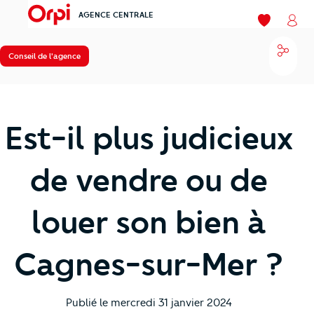
AGENCE CENTRALE
menu
Mes favori
Mon
Parta
Conseil de l'agence
Est-il plus judicieux
de vendre ou de
louer son bien à
Cagnes-sur-Mer ?
Publié le
mercredi 31 janvier 2024