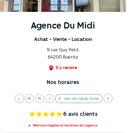
Agence Du Midi
Achat
- Vente
- Location
9 rue Guy Petit
64200
Biarritz
S'y rendre
Nos horaires
L
M
M
J
V
S
09h-12h-13h30-17h30
undi
ardi
ercredi
eudi
endredi
amedi
6
avis clients
Mentions légales et barèmes de l'agence