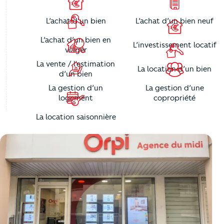
L’achat d’un bien
L’achat d’un bien neuf
L’achat d’un bien en
L’investissement locatif
viager
La vente / l’estimation
La location d’un bien
d’un bien
La gestion d’un
La gestion d’une
logement
copropriété
La location saisonnière
https://cutjhqvjma.cloudimg.io/_prod_/telemaque/%2Fa