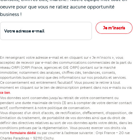
oeuvre pour que vous ne ratiez aucune opportunité
business !
Votre adresse e-mail
Je m’inscris
En renseignant votre adresse e-mail et en cliquant sur « Je m’inscris », vous
acceptez de recevoir par e-mail des communications commerciales de la part du
réseau ORPI (ORPI France, agences et GIE ORPI) portant sur le marché
immobilier, notamment des analyses, chiffres clés, tendances, conseils,
opportunités business ainsi que des informations sur nos produits et services.
Ce consentement est entièrement facultatif. Vous pouvez le retirer à tout
moment en cliquant sur le lien de désinscription présent dans nos e-mails ou via
.
ce lien
Vos données sont conservées jusqu’au retrait de votre consentement ou
pendant une durée maximale de trois (3) ans à compter de votre dernier contact
actif, conformément à notre politique de conservation.
Vous disposez d’un droit d’accès, de rectification, d’effacement, d’opposition, de
limitation du traitement, de portabilité de vos données ainsi que du droit de
définir des directives relatives au sort de vos données après votre décès, dans les
conditions prévues par la réglementation. Vous pouvez exercer vos droits via
notre
ou par courrier à l’adresse suivante : Orpi France – 20 rue
formulaire dédié
Charles Paradinas – 92110 Clichy.