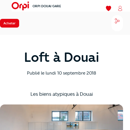
ORPI DOUAI GARE
menu
Mes favoris
Mon
Parta
Acheter
Loft à Douai
Publié le
lundi 10 septembre 2018
Les biens atypiques à Douai