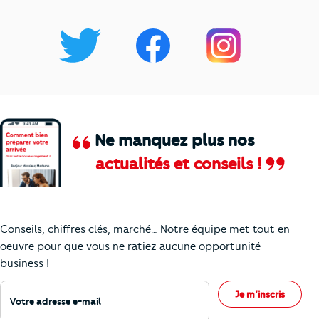
Ne manquez plus nos
actualités et conseils !
Comment je vais faire pour suivre le marc
Conseils, chiffres clés, marché… Notre équipe met tout en
oeuvre pour que vous ne ratiez aucune opportunité
business !
Votre adresse e-mail
Je m’inscris