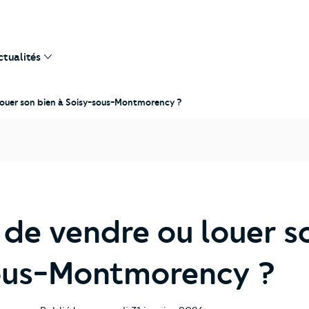
ctualités
u louer son bien à Soisy-sous-Montmorency ?
x de vendre ou louer s
ous-Montmorency ?