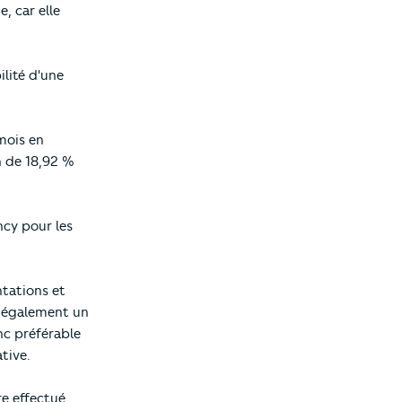
, car elle
lité d'une
mois en
n de 18,92 %
ncy pour les
tations et
st également un
onc préférable
tive.
re effectué