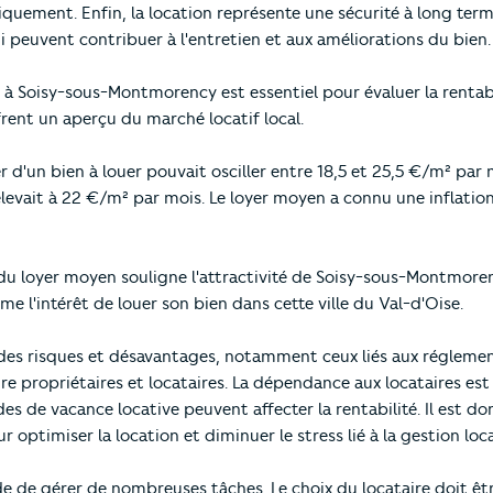
quement. Enfin, la location représente une sécurité à long terme
i peuvent contribuer à l'entretien et aux améliorations du bien.
 à Soisy-sous-Montmorency est essentiel pour évaluer la rentabi
frent un aperçu du marché locatif local.
 d'un bien à louer pouvait osciller entre 18,5 et 25,5 €/m² par 
levait à 22 €/m² par mois. Le loyer moyen a connu une inflatio
du loyer moyen souligne l'attractivité de Soisy-sous-Montmore
me l'intérêt de louer son bien dans cette ville du Val-d'Oise.
des risques et désavantages, notamment ceux liés aux réglemen
ntre propriétaires et locataires. La dépendance aux locataires e
des de vacance locative peuvent affecter la rentabilité. Il est d
 optimiser la location et diminuer le stress lié à la gestion loca
 de gérer de nombreuses tâches. Le choix du locataire doit êt