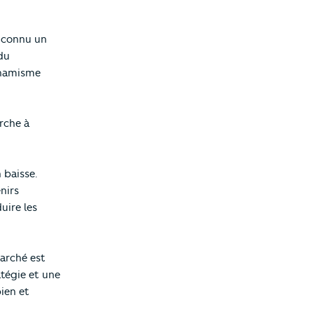
 connu un
 du
dynamisme
erche à
 baisse.
nirs
uire les
arché est
atégie et une
bien et