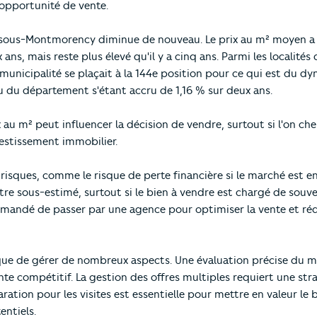
opportunité de vente.
y-sous-Montmorency diminue de nouveau. Le prix au m² moyen a
ans, mais reste plus élevé qu'il y a cinq ans. Parmi les localités
municipalité se plaçait à la 144e position pour ce qui est du 
u du département s'étant accru de 1,16 % sur deux ans.
 au m² peut influencer la décision de vendre, surtout si l'on ch
vestissement immobilier.
sques, comme le risque de perte financière si le marché est en
re sous-estimé, surtout si le bien à vendre est chargé de souve
mmandé de passer par une agence pour optimiser la vente et réd
que de gérer de nombreux aspects. Une évaluation précise du m
nte compétitif. La gestion des offres multiples requiert une str
aration pour les visites est essentielle pour mettre en valeur le 
entiels.