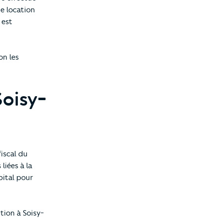
de location
 est
on les
Soisy-
fiscal du
liées à la
pital pour
tion à Soisy-