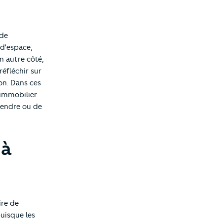
 de
 d'espace,
n autre côté,
éfléchir sur
on. Dans ces
 immobilier
 vendre ou de
 à
ire de
puisque les