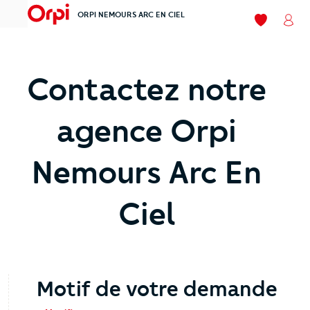
ORPI NEMOURS ARC EN CIEL
menu
Mes favori
Mon
Contactez notre
agence Orpi
Nemours Arc En
Ciel
Motif de votre demande