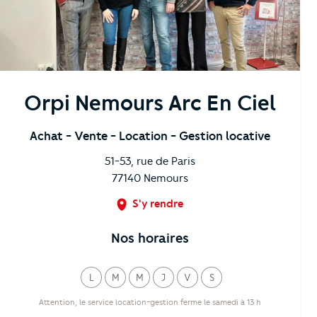
Orpi Nemours Arc En Ciel
Achat
- Vente
- Location
- Gestion locative
51-53, rue de Paris
77140
Nemours
S'y rendre
Nos horaires
L
M
M
J
V
S
undi
ardi
ercredi
eudi
endredi
amedi
Attention, le service location-gestion ferme le samedi à 13 h