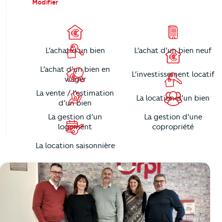
Modifier
L’achat d’un bien
L’achat d’un bien neuf
L’achat d’un bien en
L’investissement locatif
viager
La vente / l’estimation
La location d’un bien
d’un bien
La gestion d’un
La gestion d’une
logement
copropriété
La location saisonnière
https://cutjhqvjma.cloudimg.io/_prod_/orpibackend/6451