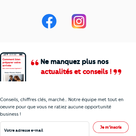
Ne manquez plus nos
actualités et conseils !
Comment je vais faire pour suivre le marc
Conseils, chiffres clés, marché… Notre équipe met tout en
oeuvre pour que vous ne ratiez aucune opportunité
business !
Votre adresse e-mail
Je m’inscris