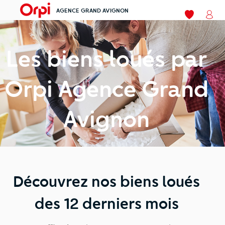
AGENCE GRAND AVIGNON
menu
Mes favori
Mon
Les biens loués par
Orpi Agence Grand
Avignon
Découvrez nos biens loués
des 12 derniers mois