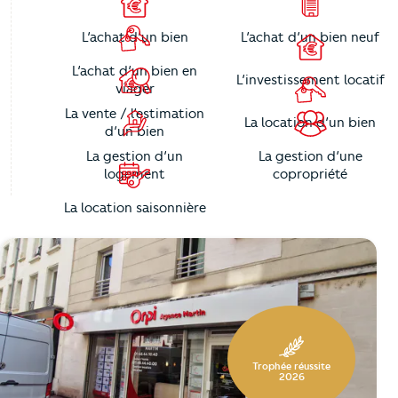
L’achat d’un bien
L’achat d’un bien neuf
L’achat d’un bien en
L’investissement locatif
viager
La vente / l’estimation
La location d’un bien
d’un bien
La gestion d’un
La gestion d’une
logement
copropriété
La location saisonnière
https://cutjhqvjma.cloudimg.io/_prod_/telemaque/%2Fag
Trophée réussite
2026