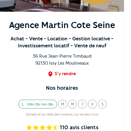
Agence Martin Cote Seine
Achat
- Vente
- Location
- Gestion locative
-
Investissement locatif
- Vente de neuf
36 Rue Jean-Pierre Timbaud
92130
Issy Les Moulineaux
S'y rendre
Nos horaires
L
M
M
J
V
S
09h-13h-14h-18h
undi
ardi
ercredi
eudi
endredi
amedi
Samedi et au-delà des horaires, sur rendez-vous
110
avis clients