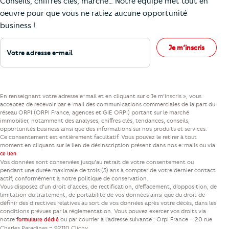
Conseils, chiffres clés, marché… Notre équipe met tout en
oeuvre pour que vous ne ratiez aucune opportunité
business !
Votre adresse e-mail
Je m’inscris
En renseignant votre adresse e-mail et en cliquant sur « Je m’inscris », vous
acceptez de recevoir par e-mail des communications commerciales de la part du
réseau ORPI (ORPI France, agences et GIE ORPI) portant sur le marché
immobilier, notamment des analyses, chiffres clés, tendances, conseils,
opportunités business ainsi que des informations sur nos produits et services.
Ce consentement est entièrement facultatif. Vous pouvez le retirer à tout
moment en cliquant sur le lien de désinscription présent dans nos e-mails ou via
.
ce lien
Vos données sont conservées jusqu’au retrait de votre consentement ou
pendant une durée maximale de trois (3) ans à compter de votre dernier contact
actif, conformément à notre politique de conservation.
Vous disposez d’un droit d’accès, de rectification, d’effacement, d’opposition, de
limitation du traitement, de portabilité de vos données ainsi que du droit de
définir des directives relatives au sort de vos données après votre décès, dans les
conditions prévues par la réglementation. Vous pouvez exercer vos droits via
notre
ou par courrier à l’adresse suivante : Orpi France – 20 rue
formulaire dédié
Charles Paradinas – 92110 Clichy.