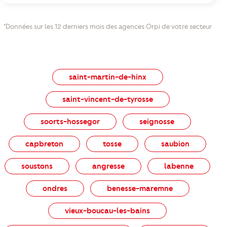
*Données sur les 12 derniers mois des agences Orpi de votre secteur
saint-martin-de-hinx
saint-vincent-de-tyrosse
soorts-hossegor
seignosse
capbreton
tosse
saubion
soustons
angresse
labenne
ondres
benesse-maremne
vieux-boucau-les-bains