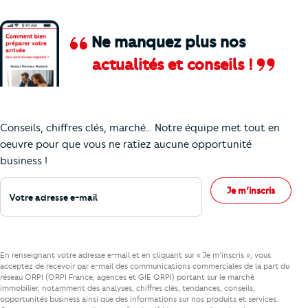
Ne manquez plus nos
actualités et conseils !
Comment je vais faire pour suivre le marc
Conseils, chiffres clés, marché… Notre équipe met tout en
oeuvre pour que vous ne ratiez aucune opportunité
business !
Votre adresse e-mail
Je m’inscris
En renseignant votre adresse e-mail et en cliquant sur « Je m’inscris », vous
acceptez de recevoir par e-mail des communications commerciales de la part du
réseau ORPI (ORPI France, agences et GIE ORPI) portant sur le marché
immobilier, notamment des analyses, chiffres clés, tendances, conseils,
opportunités business ainsi que des informations sur nos produits et services.