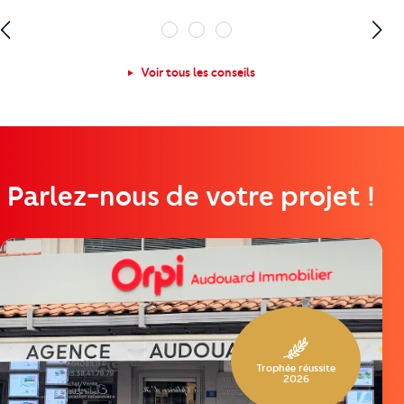
1
2
3
Voir tous les conseils
Parlez-nous de votre projet !
https://cutjhqvjma.cloudimg.io/_prod_/orpibackend/655
Trophée réussite
2026