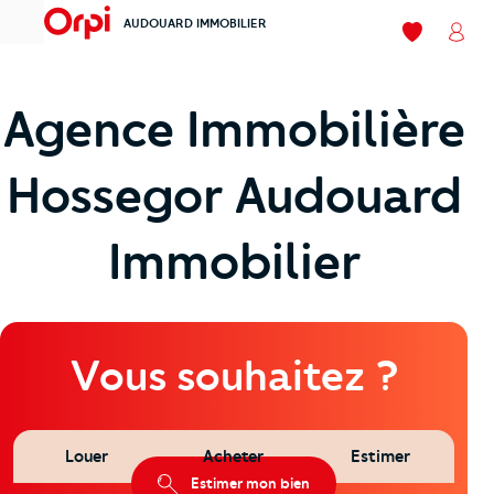
AUDOUARD IMMOBILIER
menu
Mes favoris
Mon
Agence Immobilière
Hossegor Audouard
Immobilier
Vous souhaitez ?
Louer
Acheter
Estimer
Estimer mon bien