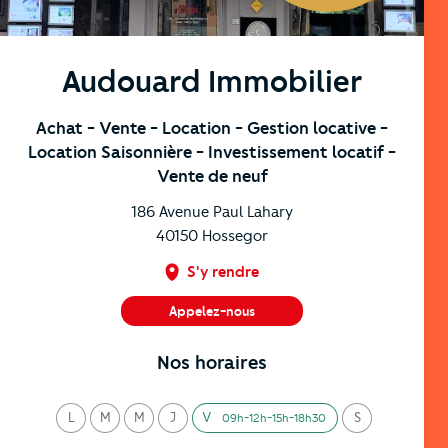
Audouard Immobilier
Achat
- Vente
- Location
- Gestion locative
-
Location Saisonnière
- Investissement locatif
-
Vente de neuf
186 Avenue Paul Lahary
40150
Hossegor
S'y rendre
Appelez-nous
05 58 41 78 79
Nos horaires
L
M
M
J
V
S
09h-12h-15h-18h30
undi
ardi
ercredi
eudi
endredi
amedi