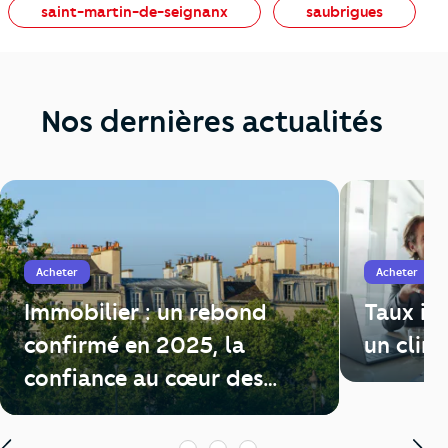
saint-martin-de-seignanx
saubrigues
Nos dernières actualités
Acheter
Acheter
Immobilier : un rebond
Taux im
confirmé en 2025, la
un clim
confiance au cœur des
enjeux de 2026