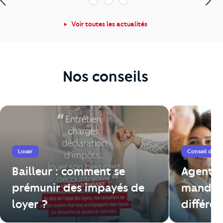
1
2
3
Voir toutes les actualités
Nos conseils
Louer
Conseil de l'
Bailleur : comment se
Agent i
prémunir des impayés de
mandata
loyer ?
différen