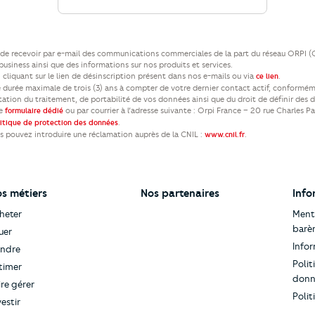
ez de recevoir par e-mail des communications commerciales de la part du réseau ORPI 
usiness ainsi que des informations sur nos produits et services.
cliquant sur le lien de désinscription présent dans nos e-mails ou via
.
ce lien
durée maximale de trois (3) ans à compter de votre dernier contact actif, conformém
itation du traitement, de portabilité de vos données ainsi que du droit de définir des 
re
ou par courrier à l’adresse suivante : Orpi France – 20 rue Charles P
formulaire dédié
.
litique de protection des données
us pouvez introduire une réclamation auprès de la CNIL :
.
www.cnil.fr
s métiers
Nos partenaires
Info
heter
Menti
barè
uer
Infor
ndre
Polit
timer
donn
ire gérer
Polit
vestir