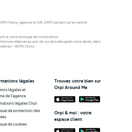
(ORPI France, agences et GIE ORPI) portant sur le marché
ent à notre politique de conservation.
directives relatives au sort de vos données après votre décès, dans
aradinas – 92110 Clichy.
rmations légales
Trouvez votre bien sur
Orpi Around Me
ons légales et
me de l’agence
mations légales Orpi
ique de protection des
Orpi & moi : votre
ées
espace client
ique de cookies