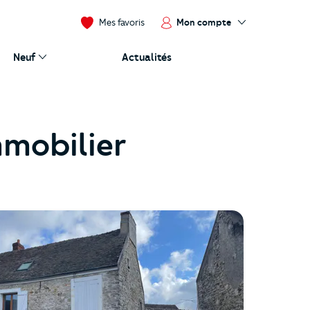
Mon compte
Mes favoris
Neuf
Actualités
mmobilier
.cloudimg.io/_prod_/orpibackend/661f87da6542c_agence+2