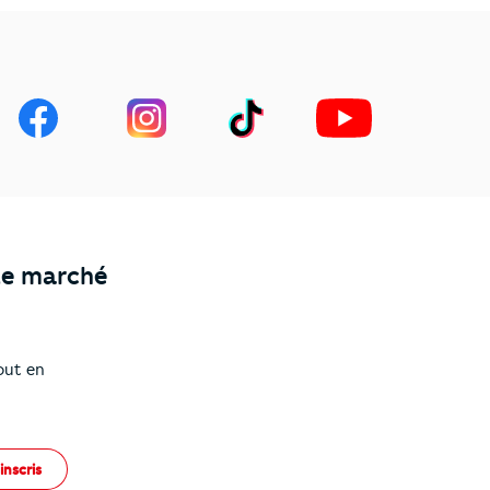
le marché
out en
inscris