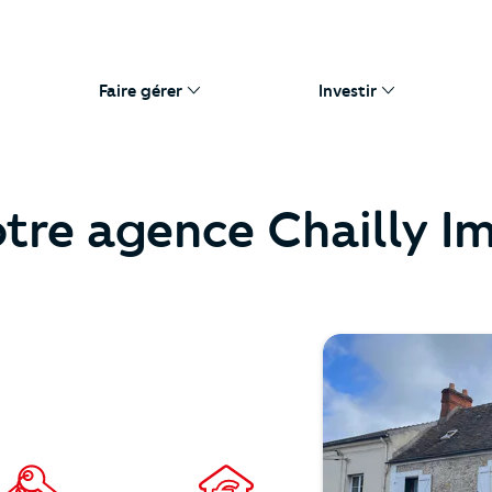
Faire gérer
Investir
tre agence Chailly I
https://cutjhqvjma