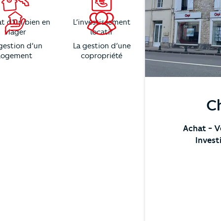
at d’un bien en
L’investissement
viager
locatif
gestion d’un
La gestion d’une
logement
copropriété
Ch
Achat
- 
Invest