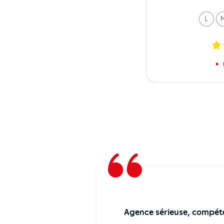
L
undi
Agence sérieuse, compéten