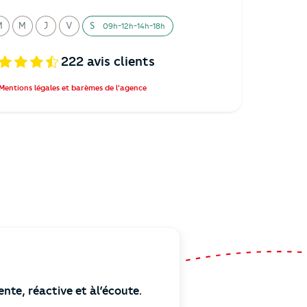
M
M
J
V
S
09h-12h-14h-18h
ardi
ercredi
eudi
endredi
amedi
222
avis clients
Mentions légales et barèmes de l'agence
te, réactive et àl’écoute.