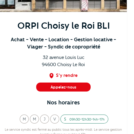
ORPI Choisy le Roi BLI
Achat
- Vente
- Location
- Gestion locative
-
Viager
- Syndic de copropriété
32 avenue Louis Luc
94600
Choisy Le Roi
S'y rendre
Appelez-nous
01 48 84 11 22
Nos horaires
M
M
J
V
S
09h30-12h30-14h-17h
ardi
ercredi
eudi
endredi
amedi
Le service syndic est fermé au public tous les après-midi. Le service gestion