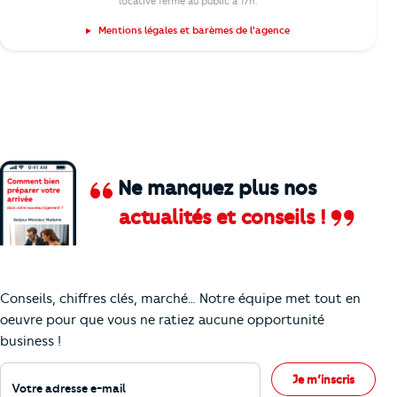
locative ferme au public à 17h.
Mentions légales et barèmes de l'agence
Ne manquez plus nos
actualités et conseils !
Comment je vais faire pour suivre le marc
Conseils, chiffres clés, marché… Notre équipe met tout en
oeuvre pour que vous ne ratiez aucune opportunité
business !
Votre adresse e-mail
Je m’inscris