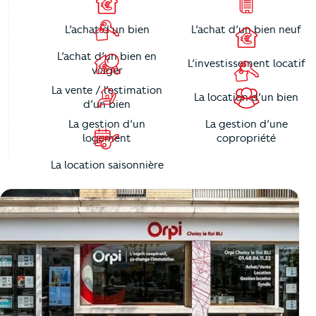
L’achat d’un bien
L’achat d’un bien neuf
L’achat d’un bien en
L’investissement locatif
viager
La vente / l’estimation
La location d’un bien
d’un bien
La gestion d’un
La gestion d’une
logement
copropriété
La location saisonnière
https://cutjhqvjma.cloudimg.io/_prod_/orpibackend/bb84