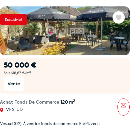
Exclusivité
Favoris
50 000 €
2
Soit 416,67 €/m
Vente
2
Achat Fonds De Commerce
120 m
Mess
VESLUD
Veslud (02)  À vendre fonds de commerce BarPizzeria