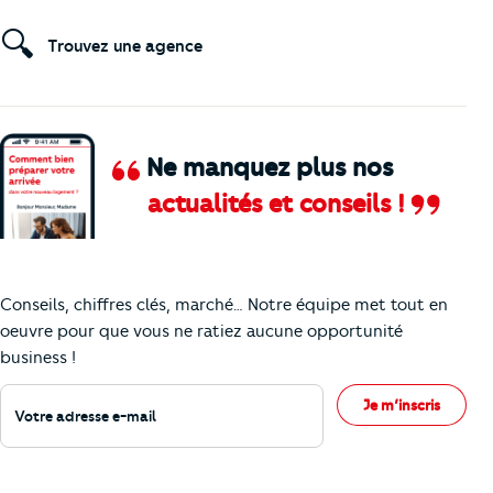
🔍
Trouvez une agence
Ne manquez plus nos
actualités et conseils !
Comment je vais faire pour suivre le marc
Conseils, chiffres clés, marché… Notre équipe met tout en
oeuvre pour que vous ne ratiez aucune opportunité
business !
Votre adresse e-mail
Je m’inscris