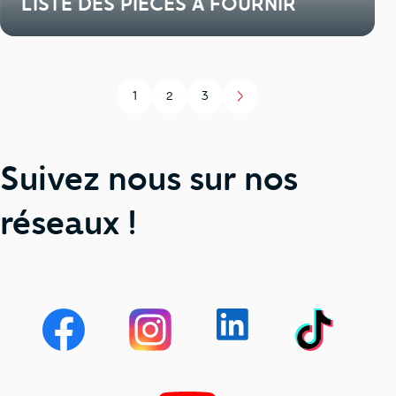
LISTE DES PIECES A FOURNIR
1
2
3
Page
Page
Page
Suivez nous sur nos
réseaux !