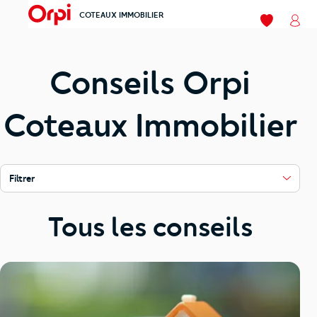
COTEAUX IMMOBILIER
menu
Mes favori
Mon
Conseils Orpi
Coteaux Immobilier
Filtrer
Tous les conseils