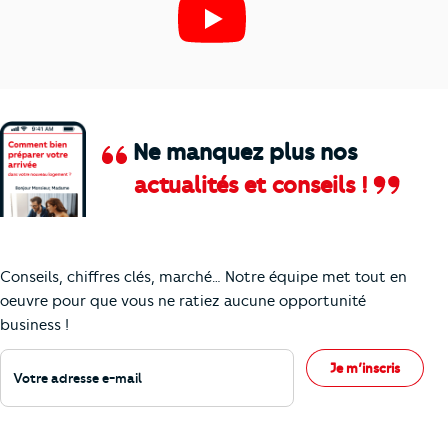
Ne manquez plus nos
actualités et conseils !
Comment je vais faire pour suivre le marc
Conseils, chiffres clés, marché… Notre équipe met tout en
oeuvre pour que vous ne ratiez aucune opportunité
business !
Votre adresse e-mail
Je m’inscris