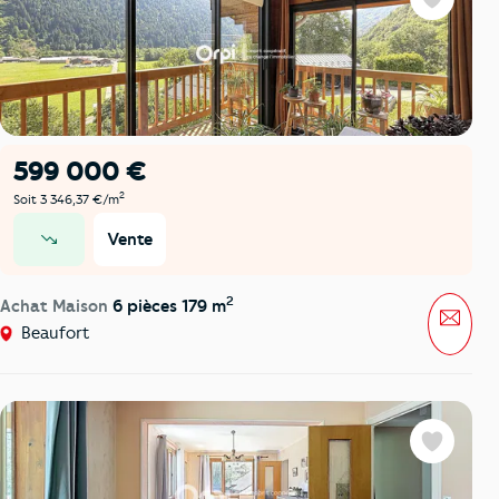
Favoris
599 000 €
2
Soit 3 346,37 €/m
Vente
prix en baisse
2
Achat Maison
6 pièces 179 m
Mess
Beaufort
Favoris