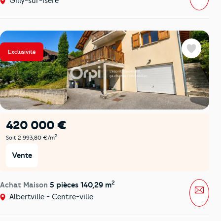
Gilly-sur-Isère
Exclusivité
Favoris
420 000 €
2
Soit 2 993,80 €/m
Vente
2
Achat Maison
5 pièces 140,29 m
Mess
Albertville - Centre-ville