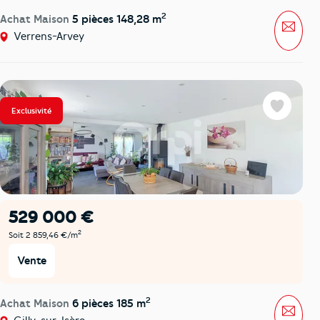
2
Achat Maison
5 pièces 148,28 m
Mess
Verrens-Arvey
Exclusivité
Favoris
529 000 €
2
Soit 2 859,46 €/m
Vente
2
Achat Maison
6 pièces 185 m
Mess