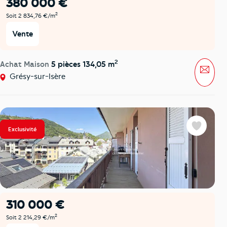
380 000 €
2
Soit 2 834,76 €/m
Vente
2
Achat Maison
5 pièces 134,05 m
Mess
Grésy-sur-Isère
Exclusivité
Favoris
310 000 €
2
Soit 2 214,29 €/m