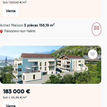
2
Soit 1 600,61 €/m
Vente
2
Achat Maison
5 pièces 156,19 m
Mess
Feissons-sur-Isère
Favoris
183 000 €
2
Soit 4 414,96 €/m
Vente