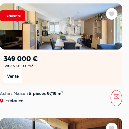
Exclusivité
Favoris
349 000 €
2
Soit 3 590,90 €/m
Vente
2
Achat Maison
5 pièces 97,19 m
Mess
Fréterive