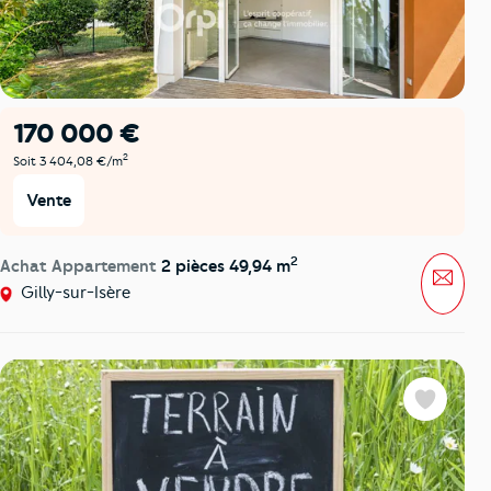
170 000 €
2
Soit 3 404,08 €/m
Vente
2
Achat Appartement
2 pièces 49,94 m
Mess
Gilly-sur-Isère
Favoris