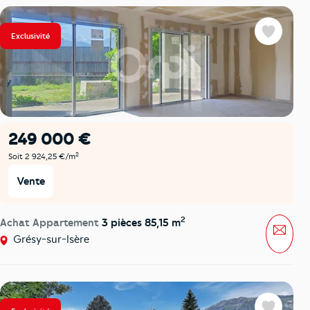
Exclusivité
Favoris
249 000 €
2
Soit 2 924,25 €/m
Vente
2
Achat Appartement
3 pièces 85,15 m
Mess
Grésy-sur-Isère