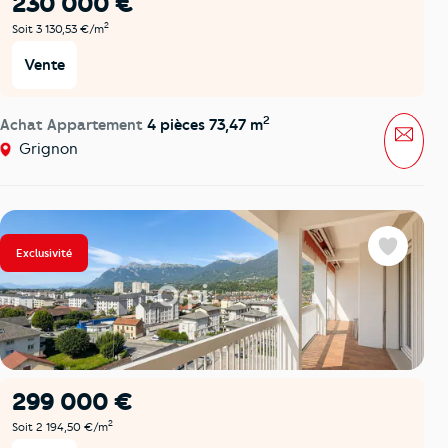
230 000 €
2
Soit 3 130,53 €/m
Vente
2
Achat Appartement
4 pièces 73,47 m
Mess
Grignon
Exclusivité
Favoris
299 000 €
2
Soit 2 194,50 €/m