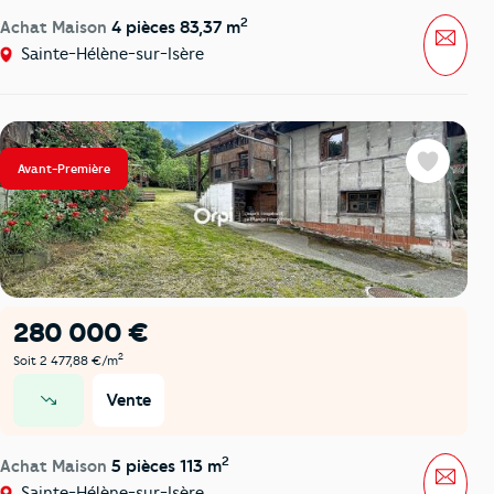
2
Achat Maison
4 pièces 83,37 m
Mess
Sainte-Hélène-sur-Isère
Avant-Première
Favoris
280 000 €
2
Soit 2 477,88 €/m
Vente
prix en baisse
2
Achat Maison
5 pièces 113 m
Mess
Sainte-Hélène-sur-Isère