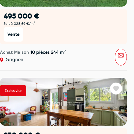
495 000 €
2
Soit 2 028,69 €/m
Vente
2
Achat Maison
10 pièces 244 m
Mess
Grignon
Exclusivité
Favoris