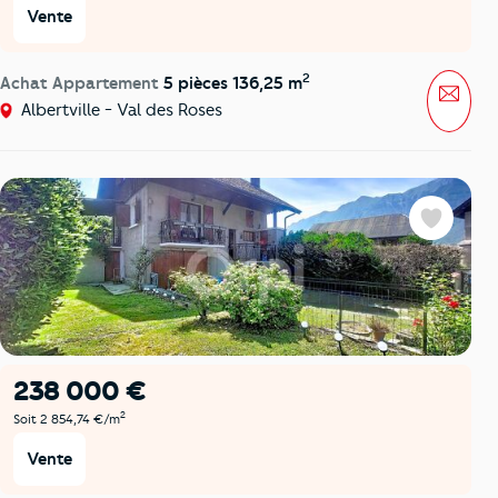
Vente
2
Achat Appartement
5 pièces 136,25 m
Mess
Albertville - Val des Roses
Favoris
238 000 €
2
Soit 2 854,74 €/m
Vente