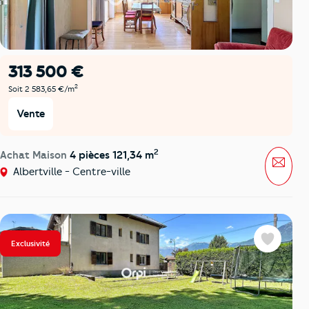
313 500 €
2
Soit 2 583,65 €/m
Vente
2
Achat Maison
4 pièces 121,34 m
Mess
Albertville - Centre-ville
Exclusivité
Favoris