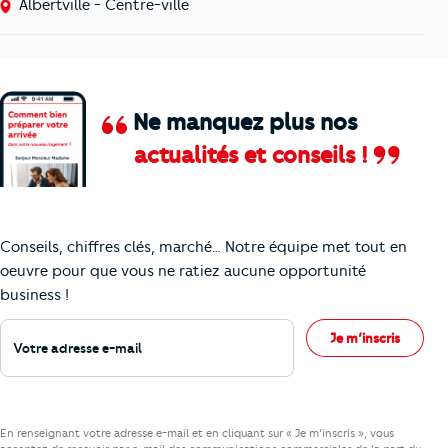
Albertville - Centre-ville
Ne manquez plus nos
actualités et conseils !
Comment je vais faire pour suivre le marc
Conseils, chiffres clés, marché… Notre équipe met tout en
oeuvre pour que vous ne ratiez aucune opportunité
business !
Votre adresse e-mail
Je m’inscris
En renseignant votre adresse e-mail et en cliquant sur « Je m’inscris », vous