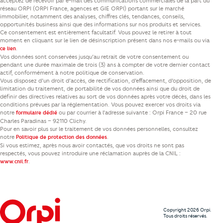
acceptez de recevoir par e-mail des communications commerciales de la part du
réseau ORPI (ORPI France, agences et GIE ORPI) portant sur le marché
immobilier, notamment des analyses, chiffres clés, tendances, conseils,
opportunités business ainsi que des informations sur nos produits et services.
Ce consentement est entièrement facultatif. Vous pouvez le retirer à tout
moment en cliquant sur le lien de désinscription présent dans nos e-mails ou via
.
ce lien
Vos données sont conservées jusqu’au retrait de votre consentement ou
pendant une durée maximale de trois (3) ans à compter de votre dernier contact
actif, conformément à notre politique de conservation.
Vous disposez d’un droit d’accès, de rectification, d’effacement, d’opposition, de
limitation du traitement, de portabilité de vos données ainsi que du droit de
définir des directives relatives au sort de vos données après votre décès, dans les
conditions prévues par la réglementation. Vous pouvez exercer vos droits via
notre
ou par courrier à l’adresse suivante : Orpi France – 20 rue
formulaire dédié
Charles Paradinas – 92110 Clichy.
Pour en savoir plus sur le traitement de vos données personnelles, consultez
notre
.
Politique de protection des données
Si vous estimez, après nous avoir contactés, que vos droits ne sont pas
respectés, vous pouvez introduire une réclamation auprès de la CNIL :
.
www.cnil.fr
Copyright 2026 Orpi.
Tous droits réservés.