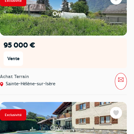
Exclusivité
Favoris
95 000 €
Vente
Achat Terrain
Mess
Sainte-Hélène-sur-Isère
Exclusivité
Favoris