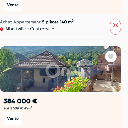
Vente
2
Achat Appartement
5 pièces 140 m
Mess
Albertville - Centre-ville
Favoris
384 000 €
2
Soit 2 589,70 €/m
Vente