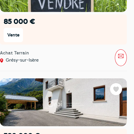
85 000 €
Vente
Achat Terrain
Mess
Grésy-sur-Isère
Favoris