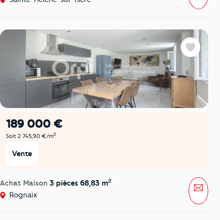
Favoris
189 000 €
2
Soit 2 745,90 €/m
Vente
2
Achat Maison
3 pièces 68,83 m
Mess
Rognaix