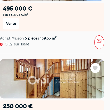
495 000 €
2
Soit 3 545,08 €/m
Vente
2
Achat Maison
5 pièces 139,63 m
Mess
Gilly-sur-Isère
Favoris
250 000 €