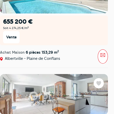
655 200 €
2
Soit 4 274,25 €/m
Vente
2
Achat Maison
6 pièces 153,29 m
Mess
Albertville - Plaine de Conflans
Favoris