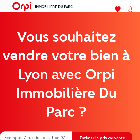
IMMOBILIÈRE DU PARC
menu
Mes favori
Mon
Vous souhaitez
vendre votre bien à
Lyon avec Orpi
Immobilière Du
Parc ?
Adresse du bien à estimer
Estimez le prix de vente de votre bien
Exemple : 2 rue du Roussillon 92600
Estimer le prix de vente