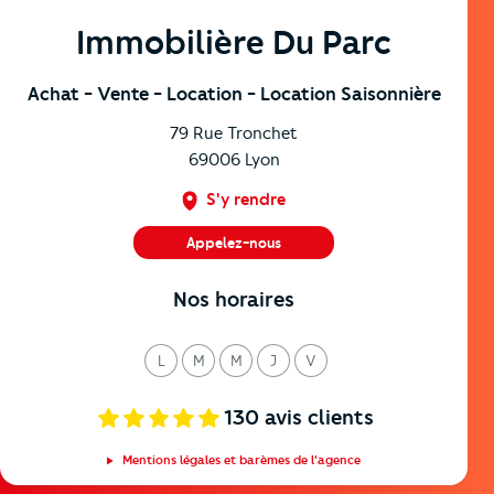
Immobilière Du Parc
Achat
- Vente
- Location
- Location Saisonnière
79 Rue Tronchet
69006
Lyon
S'y rendre
Appelez-nous
04 78 93 90 20
Nos horaires
L
M
M
J
V
undi
ardi
ercredi
eudi
endredi
130
avis clients
Mentions légales et barèmes de l'agence