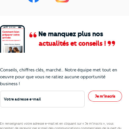
Ne manquez plus nos
actualités et conseils !
Comment je vais faire pour suivre le marc
Conseils, chiffres clés, marché… Notre équipe met tout en
oeuvre pour que vous ne ratiez aucune opportunité
business !
Votre adresse e-mail
Je m’inscris
En renseignant votre adresse e-mail et en cliquant sur « Je m’inscris », vous
acceptez de recevoir par e-mail des communications commerciales de la part du