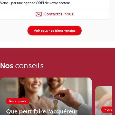
Vendu par une agence ORPI de votre secteur
Contactez-nous
Voir tous nos biens vendus
Nos
conseils
Nos conseils
Nos con
Que peut faire l’acquéreur