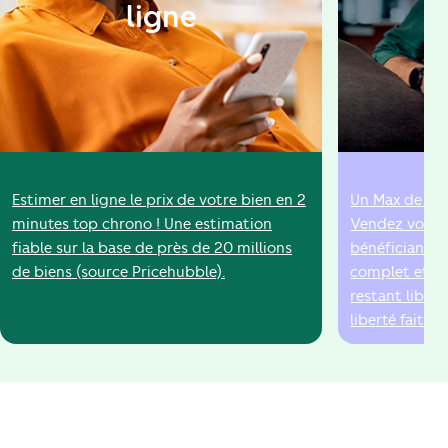
ligne
Estimer en ligne le prix de votre bien en 2
Un Max de ser
minutes top chrono ! Une estimation
Vendez votre 
fiable sur la base de près de 20 millions
bénéficiant 
de biens (source Pricehubble).
complet et d'
restant libres
liberté fait p