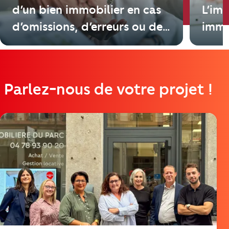
d’un bien immobilier en cas
L’im
d’omissions, d’erreurs ou de
immo
mensonges du vendeur ?
Parlez-nous de votre projet !
https://cutjhqvjma.cloudimg.io/_prod_/telemaque/%2Fag