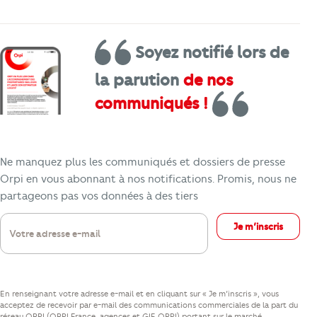
Soyez notifié lors de
la parution
de nos
communiqués !
Soyez notifié lors de la parution
de nos 
Ne manquez plus les communiqués et dossiers de presse
Orpi en vous abonnant à nos notifications. Promis, nous ne
partageons pas vos données à des tiers
Votre adresse e-mail
Je m’inscris
En renseignant votre adresse e-mail et en cliquant sur « Je m’inscris », vous
acceptez de recevoir par e-mail des communications commerciales de la part du
réseau ORPI (ORPI France, agences et GIE ORPI) portant sur le marché