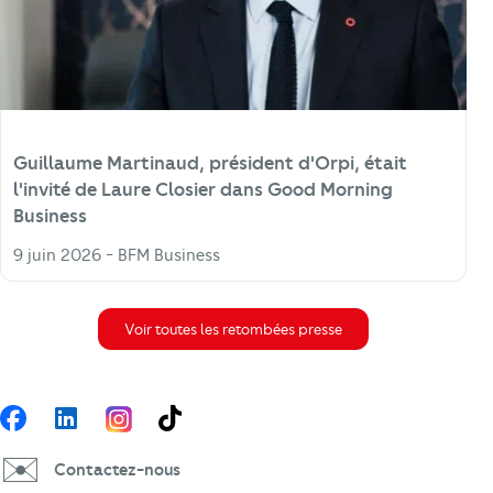
Guillaume Martinaud, président d'Orpi, était
l'invité de Laure Closier dans Good Morning
Business
9 juin 2026 - BFM Business
Voir toutes les retombées presse
Suivez-nous
Facebook
LinkedIn
TikTok
✉️
Contactez-nous