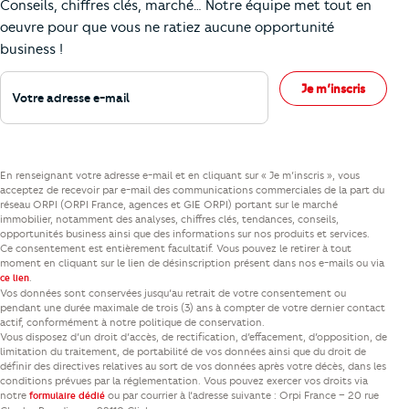
Conseils, chiffres clés, marché… Notre équipe met tout en
oeuvre pour que vous ne ratiez aucune opportunité
business !
Votre adresse e-mail
Je m’inscris
En renseignant votre adresse e-mail et en cliquant sur « Je m’inscris », vous
acceptez de recevoir par e-mail des communications commerciales de la part du
réseau ORPI (ORPI France, agences et GIE ORPI) portant sur le marché
immobilier, notamment des analyses, chiffres clés, tendances, conseils,
opportunités business ainsi que des informations sur nos produits et services.
Ce consentement est entièrement facultatif. Vous pouvez le retirer à tout
moment en cliquant sur le lien de désinscription présent dans nos e-mails ou via
.
ce lien
Vos données sont conservées jusqu’au retrait de votre consentement ou
pendant une durée maximale de trois (3) ans à compter de votre dernier contact
actif, conformément à notre politique de conservation.
Vous disposez d’un droit d’accès, de rectification, d’effacement, d’opposition, de
limitation du traitement, de portabilité de vos données ainsi que du droit de
définir des directives relatives au sort de vos données après votre décès, dans les
conditions prévues par la réglementation. Vous pouvez exercer vos droits via
notre
ou par courrier à l’adresse suivante : Orpi France – 20 rue
formulaire dédié