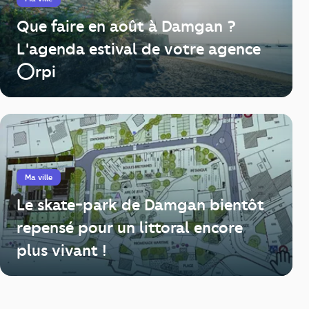
Que faire en août à Damgan ?
L'agenda estival de votre agence
⭕️rpi
Ma ville
Le skate-park de Damgan bientôt
repensé pour un littoral encore
plus vivant !