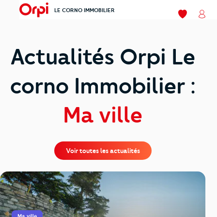
LE CORNO IMMOBILIER
menu
Mes favori
Mon
Actualités Orpi Le
corno Immobilier :
Ma ville
Voir toutes les actualités
Ma ville