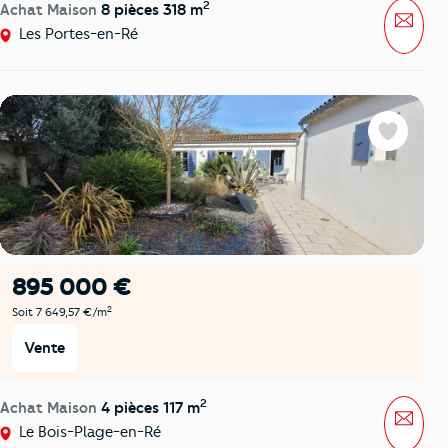
2
Achat Maison
8 pièces 318 m
Mess
Les Portes-en-Ré
Favoris
895 000 €
2
Soit 7 649,57 €/m
Vente
2
Achat Maison
4 pièces 117 m
Mess
Le Bois-Plage-en-Ré