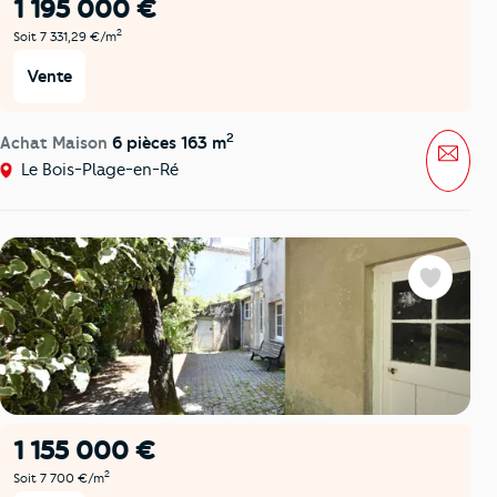
1 195 000 €
2
Soit 7 331,29 €/m
Vente
2
Achat Maison
6 pièces 163 m
Mess
Le Bois-Plage-en-Ré
Favoris
1 155 000 €
2
Soit 7 700 €/m