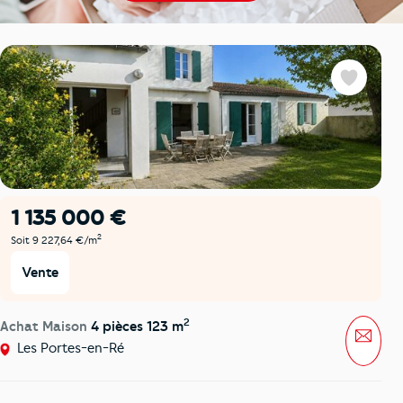
Favoris
1 135 000 €
2
Soit 9 227,64 €/m
Vente
2
Achat Maison
4 pièces 123 m
Mess
Les Portes-en-Ré