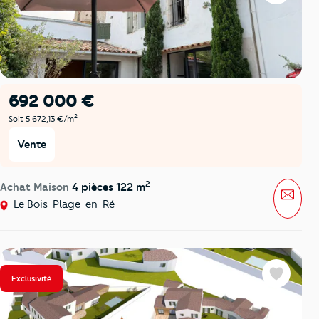
692 000 €
2
Soit 5 672,13 €/m
Vente
2
Achat Maison
4 pièces 122 m
Mess
Le Bois-Plage-en-Ré
Exclusivité
Favoris