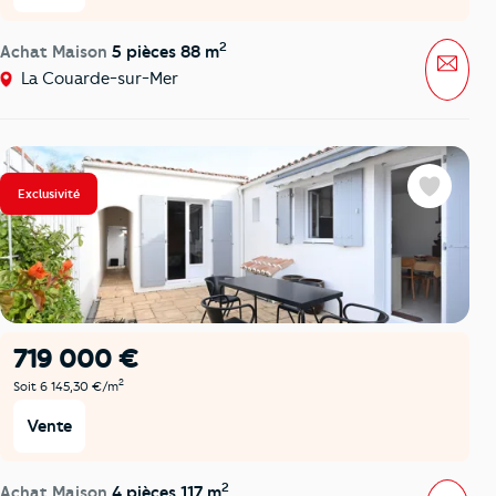
2
Achat Maison
5 pièces 88 m
Mess
La Couarde-sur-Mer
Exclusivité
Favoris
719 000 €
2
Soit 6 145,30 €/m
Vente
2
Achat Maison
4 pièces 117 m