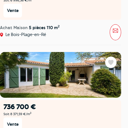
Soit 6 996,36 €/m
Vente
2
Achat Maison
5 pièces 110 m
Mess
Le Bois-Plage-en-Ré
Favoris
736 700 €
2
Soit 8 371,59 €/m
Vente