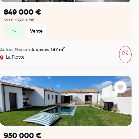
849 000 €
2
Soit 6 197,08 €/m
Vente
prix en baisse
2
Achat Maison
4 pièces 137 m
Mess
La Flotte
Favoris
950 000 €