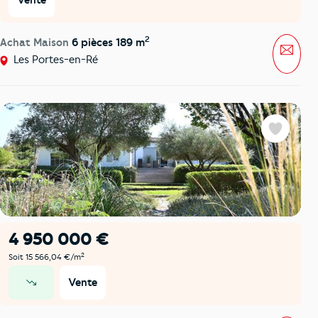
Vente
2
Achat Maison
6 pièces 189 m
Mess
Les Portes-en-Ré
Favoris
4 950 000 €
2
Soit 15 566,04 €/m
Vente
prix en baisse