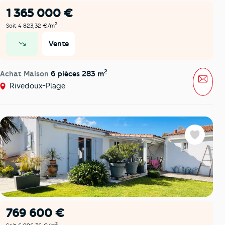
1 365 000 €
2
Soit 4 823,32 €/m
Vente
prix en baisse
2
Achat Maison
6 pièces 283 m
Mess
Rivedoux-Plage
Favoris
769 600 €
2