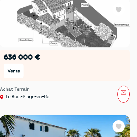
Favoris
636 000 €
Vente
Achat Terrain
Mess
Le Bois-Plage-en-Ré
Favoris