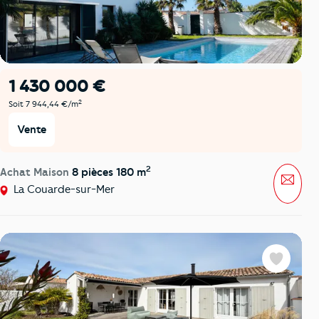
1 430 000 €
2
Soit 7 944,44 €/m
Vente
2
Achat Maison
8 pièces 180 m
Mess
La Couarde-sur-Mer
Favoris