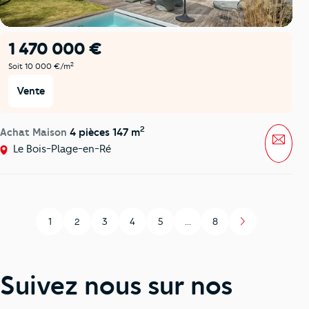
1 470 000 €
2
Soit 10 000 €/m
Vente
2
Achat Maison
4 pièces 147 m
Mess
Le Bois-Plage-en-Ré
1
2
3
4
5
...
8
Page
Page
Page
Page
Page
Page
Suivez nous sur nos