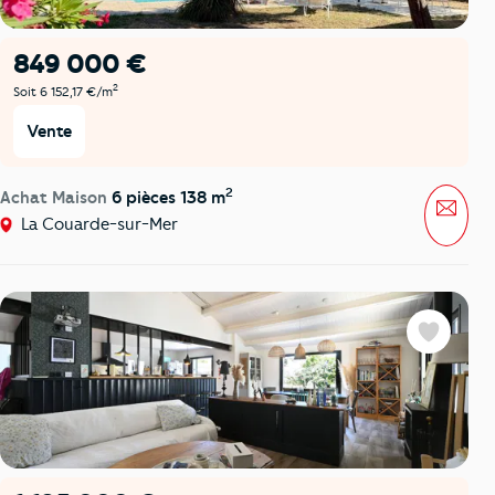
849 000 €
2
Soit 6 152,17 €/m
Vente
2
Achat Maison
6 pièces 138 m
Mess
La Couarde-sur-Mer
Favoris