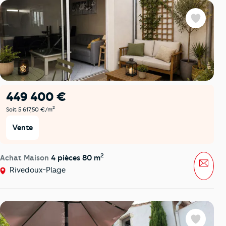
Favoris
449 400 €
2
Soit 5 617,50 €/m
Vente
2
Achat Maison
4 pièces 80 m
Mess
Rivedoux-Plage
Favoris