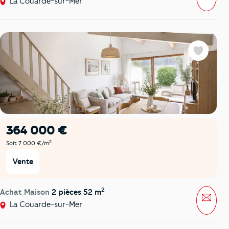
La Couarde-sur-Mer
Favoris
364 000 €
2
Soit 7 000 €/m
Vente
2
Achat Maison
2 pièces 52 m
Mess
La Couarde-sur-Mer