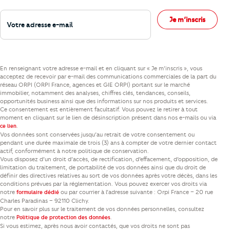
Votre adresse e-mail
Je m’inscris
En renseignant votre adresse e-mail et en cliquant sur « Je m’inscris », vous
acceptez de recevoir par e-mail des communications commerciales de la part du
réseau ORPI (ORPI France, agences et GIE ORPI) portant sur le marché
immobilier, notamment des analyses, chiffres clés, tendances, conseils,
opportunités business ainsi que des informations sur nos produits et services.
Ce consentement est entièrement facultatif. Vous pouvez le retirer à tout
moment en cliquant sur le lien de désinscription présent dans nos e-mails ou via
.
ce lien
Vos données sont conservées jusqu’au retrait de votre consentement ou
pendant une durée maximale de trois (3) ans à compter de votre dernier contact
actif, conformément à notre politique de conservation.
Vous disposez d’un droit d’accès, de rectification, d’effacement, d’opposition, de
limitation du traitement, de portabilité de vos données ainsi que du droit de
définir des directives relatives au sort de vos données après votre décès, dans les
conditions prévues par la réglementation. Vous pouvez exercer vos droits via
notre
ou par courrier à l’adresse suivante : Orpi France – 20 rue
formulaire dédié
Charles Paradinas – 92110 Clichy.
Pour en savoir plus sur le traitement de vos données personnelles, consultez
notre
.
Politique de protection des données
Si vous estimez, après nous avoir contactés, que vos droits ne sont pas