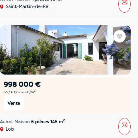
Mess
Saint-Martin-de-Ré
Favoris
998 000 €
2
Soit 6 882,76 €/m
Vente
2
Achat Maison
5 pièces 145 m
Mess
Loix