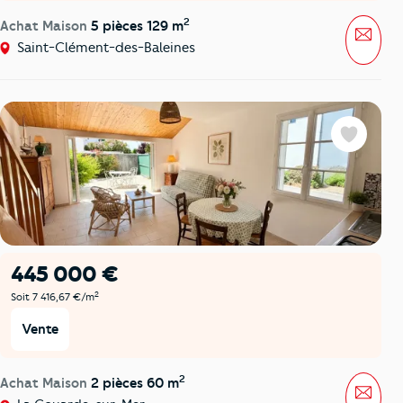
2
Achat Maison
5 pièces 129 m
Mess
Saint-Clément-des-Baleines
Favoris
445 000 €
2
Soit 7 416,67 €/m
Vente
2
Achat Maison
2 pièces 60 m
Mess