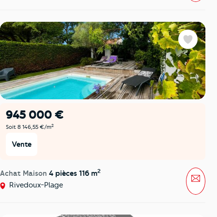
Favoris
945 000 €
2
Soit 8 146,55 €/m
Vente
2
Achat Maison
4 pièces 116 m
Mess
Rivedoux-Plage