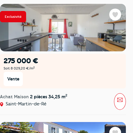
Exclusivité
Favoris
275 000 €
2
Soit 8 029,20 €/m
Vente
2
Achat Maison
2 pièces 34,25 m
Mess
Saint-Martin-de-Ré