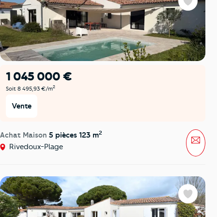
Favoris
1 045 000 €
2
Soit 8 495,93 €/m
Vente
2
Achat Maison
5 pièces 123 m
Mess
Rivedoux-Plage
Favoris