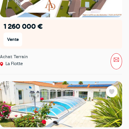
1 260 000 €
Vente
Achat Terrain
Mess
La Flotte
Favoris