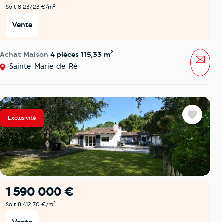
2
Soit 8 237,23 €/m
Vente
2
Achat Maison
4 pièces 115,33 m
Mess
Sainte-Marie-de-Ré
Exclusivité
Favoris
1 590 000 €
2
Soit 8 412,70 €/m