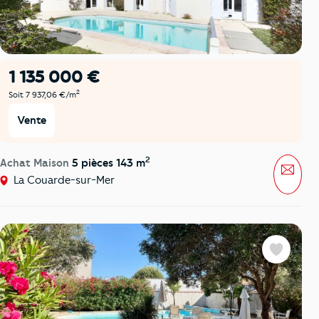
1 135 000 €
2
Soit 7 937,06 €/m
Vente
2
Achat Maison
5 pièces 143 m
Mess
La Couarde-sur-Mer
Favoris