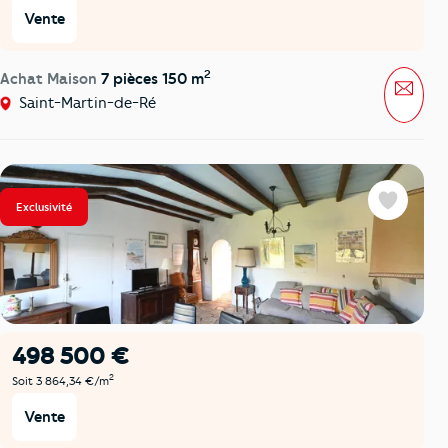
Vente
2
Achat Maison
7 pièces 150 m
Mess
Saint-Martin-de-Ré
Exclusivité
Favoris
498 500 €
2
Soit 3 864,34 €/m
Vente