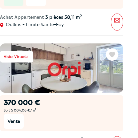
prix en baisse
2
Achat Appartement
3 pièces 58,11 m
Message
Oullins - Limite Sainte-Foy
Visite Virtuelle
Favoris
370 000 €
2
Soit 5 004,06 €/m
Vente