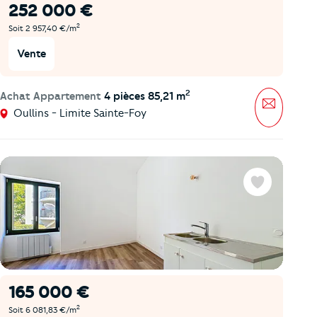
252 000 €
2
Soit 2 957,40 €/m
Vente
2
Achat Appartement
4 pièces 85,21 m
Message
Oullins - Limite Sainte-Foy
Favoris
165 000 €
2
Soit 6 081,83 €/m