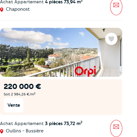
2
Achat Appartement
4 pièces 73,94 m
Message
Chaponost
Favoris
220 000 €
2
Soit 2 984,26 €/m
Vente
2
Achat Appartement
3 pièces 73,72 m
Message
Oullins - Bussière