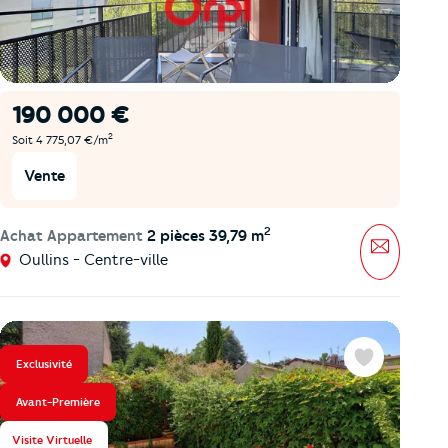
190 000 €
2
Soit 4 775,07 €/m
Vente
2
Achat Appartement
2 pièces 39,79 m
Message
Oullins - Centre-ville
Exclusivité
Favoris
Avant-Première
Visite Virtuelle