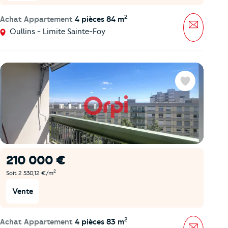
2
Achat Appartement
4 pièces 84 m
Message
Oullins - Limite Sainte-Foy
Favoris
210 000 €
2
Soit 2 530,12 €/m
Vente
2
Achat Appartement
4 pièces 83 m
Message