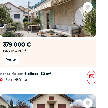
Favoris
379 000 €
2
Soit 2 871,21 €/m
Vente
2
Achat Maison
6 pièces 132 m
Message
Pierre-Bénite
Favoris