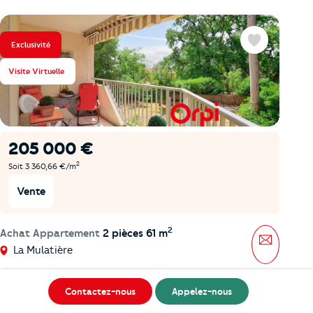
Exclusivité
Favoris
Visite Virtuelle
205 000 €
2
Soit 3 360,66 €/m
Vente
2
Achat Appartement
2 pièces 61 m
Message
La Mulatière
Contactez-nous
Appelez-nous