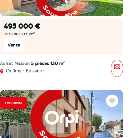
495 000 €
2
Soit 3 807,69 €/m
Vente
2
Achat Maison
5 pièces 130 m
Message
Oullins - Bussière
Exclusivité
Favoris