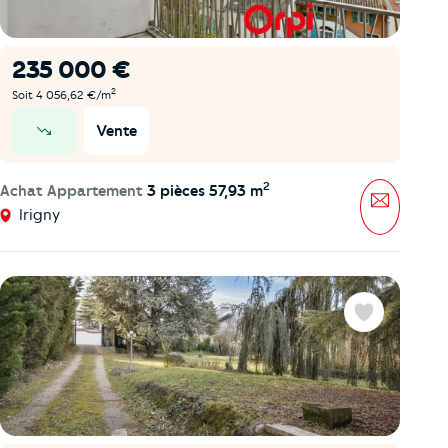
235 000 €
2
Soit 4 056,62 €/m
Vente
prix en baisse
2
Achat Appartement
3 pièces 57,93 m
Message
Irigny
Favoris