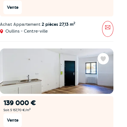
Vente
2
Achat Appartement
2 pièces 27,13 m
Message
Oullins - Centre-ville
Favoris
139 000 €
2
Soit 5 157,70 €/m
Vente