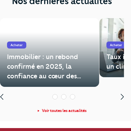
Nos dernières actualités
Acheter
Acheter
Immobilier : un rebond
Taux im
confirmé en 2025, la
un clim
confiance au cœur des
enjeux de 2026
1
2
3
Voir toutes les actualités