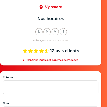
S'y rendre
Nos horaires
L
M
V
S
undi
ercredi
endredi
amedi
autres jours sur rendez-vous
12
avis clients
Mentions légales et barèmes de l'agence
Prénom
Nom