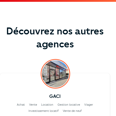
Découvrez nos autres
agences
GACI
Achat
Vente
Location
Gestion locative
Viager
Investissement locatif
Vente de neuf