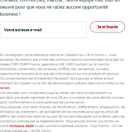
Conseils, chiffres clés, marché… Notre équipe met tout en
oeuvre pour que vous ne ratiez aucune opportunité
business !
Votre adresse e-mail
Je m’inscris
En renseignant votre adresse e-mail et en cliquant sur « Je m’inscris », vous
acceptez de recevoir par e-mail des communications commerciales de la part du
réseau ORPI (ORPI France, agences et GIE ORPI) portant sur le marché
immobilier, notamment des analyses, chiffres clés, tendances, conseils,
opportunités business ainsi que des informations sur nos produits et services.
Ce consentement est entièrement facultatif. Vous pouvez le retirer à tout
moment en cliquant sur le lien de désinscription présent dans nos e-mails ou via
.
ce lien
Vos données sont conservées jusqu’au retrait de votre consentement ou
pendant une durée maximale de trois (3) ans à compter de votre dernier contact
actif, conformément à notre politique de conservation.
Vous disposez d’un droit d’accès, de rectification, d’effacement, d’opposition, de
limitation du traitement, de portabilité de vos données ainsi que du droit de
définir des directives relatives au sort de vos données après votre décès, dans les
conditions prévues par la réglementation. Vous pouvez exercer vos droits via
notre
ou par courrier à l’adresse suivante : Orpi France – 20 rue
formulaire dédié
Charles Paradinas – 92110 Clichy.