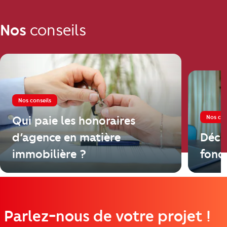
Nos
conseils
Nos conseils
Nos con
Qui paie les honoraires
d’agence en matière
Décl
immobilière ?
fonci
Parlez-nous de votre projet !