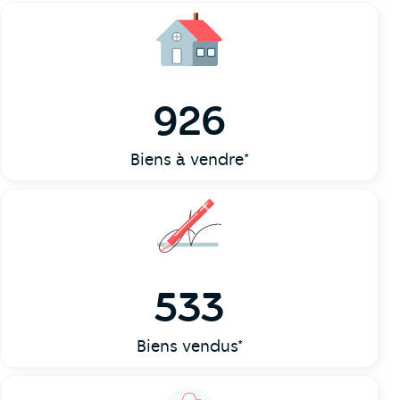
926
Biens à vendre*
533
Biens vendus*