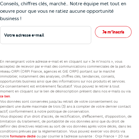
Conseils, chiffres clés, marché… Notre équipe met tout en
oeuvre pour que vous ne ratiez aucune opportunité
business !
Votre adresse e-mail
Je m’inscris
En renseignant votre adresse e-mail et en cliquant sur « Je m’inscris », vous
acceptez de recevoir par e-mail des communications commerciales de la part du
réseau ORPI (ORPI France, agences et GIE ORPI) portant sur le marché
immobilier, notamment des analyses, chiffres clés, tendances, conseils,
opportunités business ainsi que des informations sur nos produits et services.
Ce consentement est entièrement facultatif. Vous pouvez le retirer à tout
moment en cliquant sur le lien de désinscription présent dans nos e-mails ou via
.
ce lien
Vos données sont conservées jusqu’au retrait de votre consentement ou
pendant une durée maximale de trois (3) ans à compter de votre dernier contact
actif, conformément à notre politique de conservation.
Vous disposez d’un droit d’accès, de rectification, d’effacement, d’opposition, de
limitation du traitement, de portabilité de vos données ainsi que du droit de
définir des directives relatives au sort de vos données après votre décès, dans les
conditions prévues par la réglementation. Vous pouvez exercer vos droits via
notre
ou par courrier à l’adresse suivante : Orpi France – 20 rue
formulaire dédié