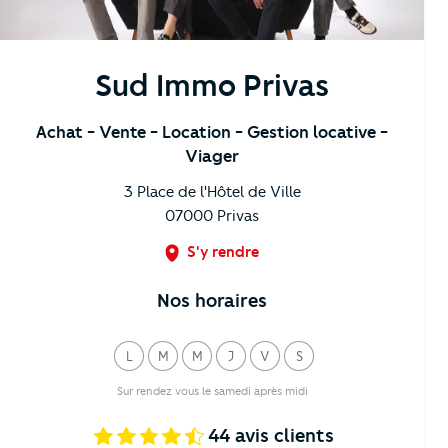
Sud Immo Privas
Achat
- Vente
- Location
- Gestion locative
-
Viager
3 Place de l'Hôtel de Ville
07000
Privas
S'y rendre
Nos horaires
L
M
M
J
V
S
undi
ardi
ercredi
eudi
endredi
amedi
Sur rendez vous le samedi après midi
44
avis clients