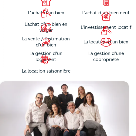
L’achat d’un bien
L’achat d’un bien neuf
L’achat d’un bien en
L’investissement locatif
viager
La vente / l’estimation
La location d’un bien
d’un bien
La gestion d’un
La gestion d’une
logement
copropriété
La location saisonnière
https://cutjhqvjma.cloudimg.io/_prod_/orpibackend/ORPI-