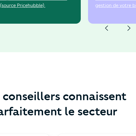
(source Pricehubble).
gestion de votre b
 conseillers connaissent
arfaitement le secteur