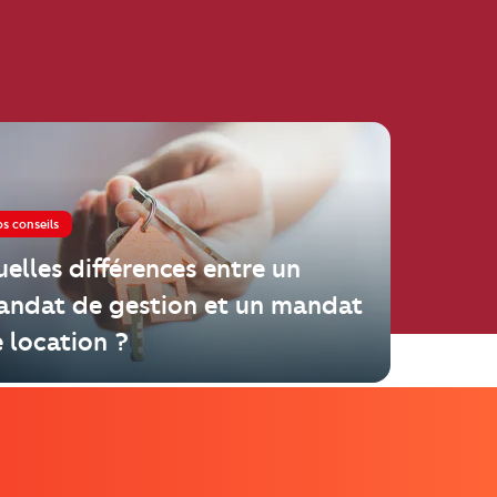
s conseils
elles différences entre un
ndat de gestion et un mandat
 location ?