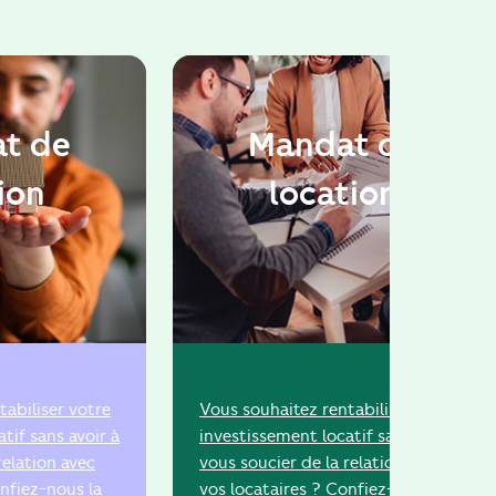
t de
Mandat de
ion
location
tabiliser votre
Vous souhaitez rentabiliser votre
tif sans avoir à
investissement locatif sans avoir à
relation avec
vous soucier de la relation avec
onfiez-nous la
vos locataires ? Confiez-nous la