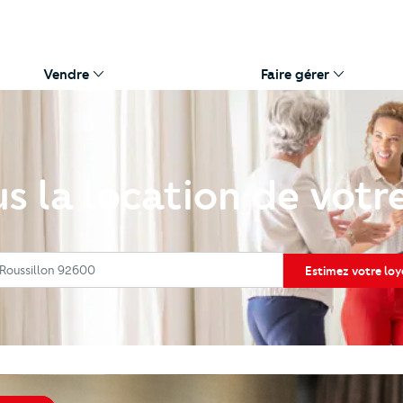
Vendre
Faire gérer
s la location de votr
r
 Roussillon 92600
Estimez votre loy