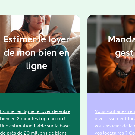
Estimer le loyer
Manda
de mon bien en
gest
ligne
Estimer en ligne le loyer de votre
Vous souhaitez ren
bien en 2 minutes top chrono !
investissement loca
Une estimation fiable sur la base
vous soucier de la 
de près de 20 millions de biens
vos locataires ? C