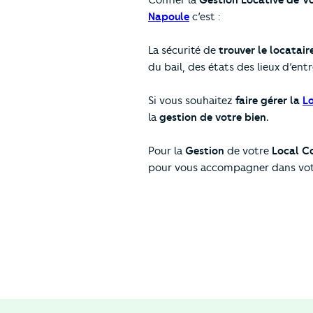
Confier la
G​​estion Locative de V
Napoule
c’est :
La sécurité de
trouver le locatair
du bail, des états des lieux d’entr
Si vous souhaitez
faire gérer la
Lo
la
gestion de votre bien.
Pour la
Gestion
de votre
Local C
pour vous accompagner dans votr
[bouton_c