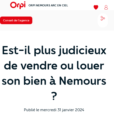
ORPI NEMOURS ARC EN CIEL
menu
Mes favori
Mon
Parta
Conseil de l'agence
Est-il plus judicieux
de vendre ou louer
son bien à Nemours
?
Publié le
mercredi 31 janvier 2024