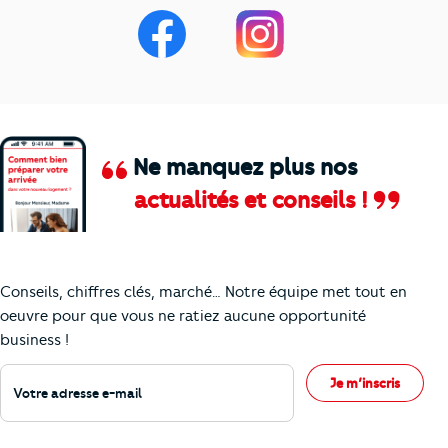
Ne manquez plus nos
actualités et conseils !
Comment je vais faire pour suivre le marc
Conseils, chiffres clés, marché… Notre équipe met tout en
oeuvre pour que vous ne ratiez aucune opportunité
business !
Votre adresse e-mail
Je m’inscris