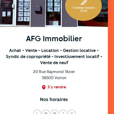
Trophée réussite
2026
AFG Immobilier
Achat
- Vente
- Location
- Gestion locative
-
Syndic de copropriété
- Investissement locatif
-
Vente de neuf
20 Rue Raymond Tézier
38500
Voiron
S'y rendre
Nos horaires
L
M
M
J
V