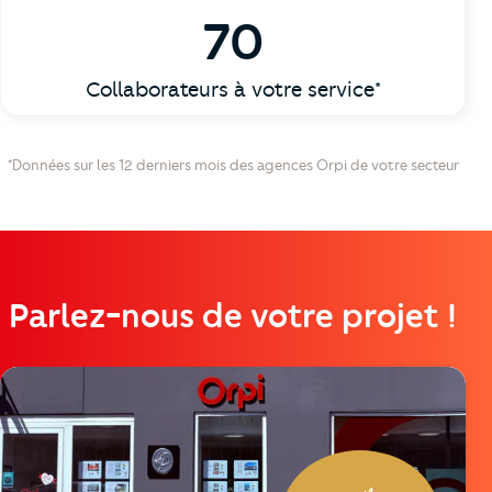
70
Collaborateurs à votre service*
*Données sur les 12 derniers mois des agences Orpi de votre secteur
Parlez-nous de votre projet !
https://cutjhqvjma.cloudimg.io/_prod_/telemaque/%2Fag