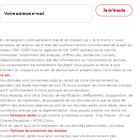
Votre adresse e-mail
Je m’inscris
En renseignant votre adresse e-mail et en cliquant sur « Je m’inscris », vous
acceptez de recevoir par e-mail des communications commerciales de la part du
réseau ORPI (ORPI France, agences et GIE ORPI) portant sur le marché
immobilier, notamment des analyses, chiffres clés, tendances, conseils,
opportunités business ainsi que des informations sur nos produits et services.
Ce consentement est entièrement facultatif. Vous pouvez le retirer à tout
moment en cliquant sur le lien de désinscription présent dans nos e-mails ou via
.
ce lien
Vos données sont conservées jusqu’au retrait de votre consentement ou
pendant une durée maximale de trois (3) ans à compter de votre dernier contact
actif, conformément à notre politique de conservation.
Vous disposez d’un droit d’accès, de rectification, d’effacement, d’opposition, de
limitation du traitement, de portabilité de vos données ainsi que du droit de
définir des directives relatives au sort de vos données après votre décès, dans les
conditions prévues par la réglementation. Vous pouvez exercer vos droits via
notre
ou par courrier à l’adresse suivante : Orpi France – 20 rue
formulaire dédié
Charles Paradinas – 92110 Clichy.
Pour en savoir plus sur le traitement de vos données personnelles, consultez
notre
.
Politique de protection des données
Si vous estimez, après nous avoir contactés, que vos droits ne sont pas