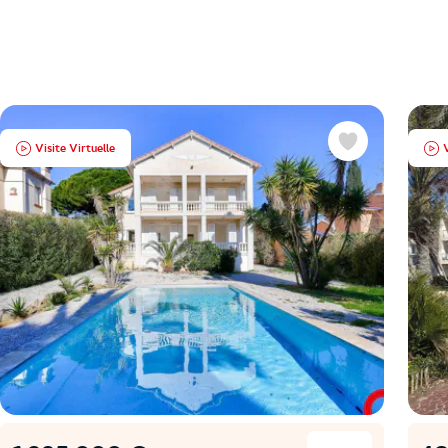
Visite Virtuelle
V
Favoris