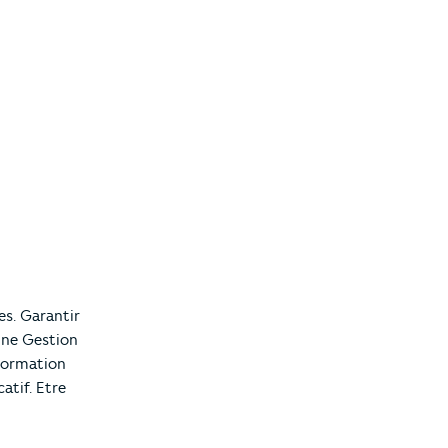
es. Garantir
 une Gestion
formation
atif. Etre