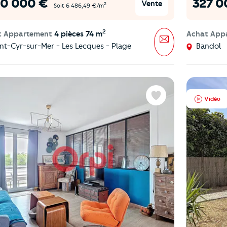
0 000 €
327 0
Vente
2
Soit 6 486,49 €/m
2
t Appartement
4 pièces 74 m
Achat App
Message
nt-Cyr-sur-Mer - Les Lecques - Plage
Bandol
Vidéo
Favoris