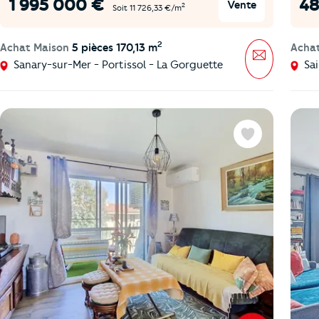
1 995 000 €
48
Vente
2
Soit 11 726,33 €/m
2
Achat Maison
5 pièces 170,13 m
Acha
Message
Sanary-sur-Mer - Portissol - La Gorguette
Sai
Favoris