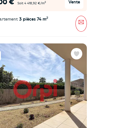
00 €
Vente
2
Soit 4 418,92 €/m
2
artement
3 pièces 74 m
Message
Favoris