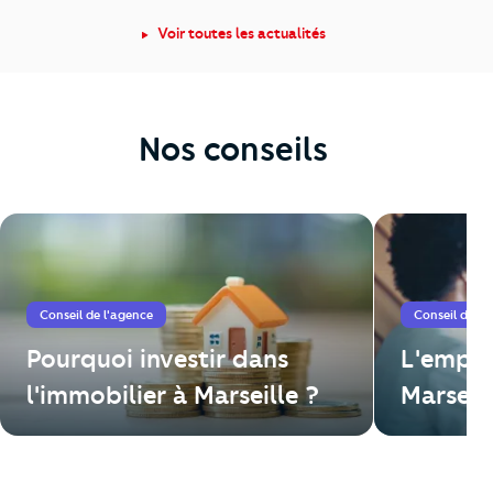
Voir toutes les actualités
Nos conseils
Conseil de l'agence
Conseil de l'
Pourquoi investir dans
L'emplo
l'immobilier à Marseille ?
Marseil