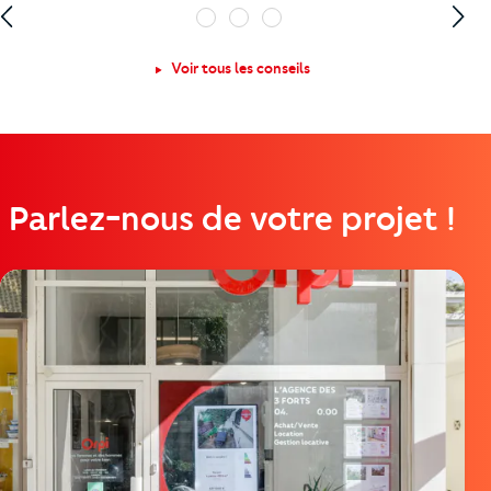
1
2
3
Voir tous les conseils
Parlez-nous de votre projet !
https://cutjhqvjma.cloudimg.io/_prod_/telemaque/%2Fag