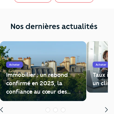
Nos dernières actualités
Acheter
Acheter
Immobilier : un rebond
Taux im
confirmé en 2025, la
un clim
confiance au cœur des
enjeux de 2026
1
2
3