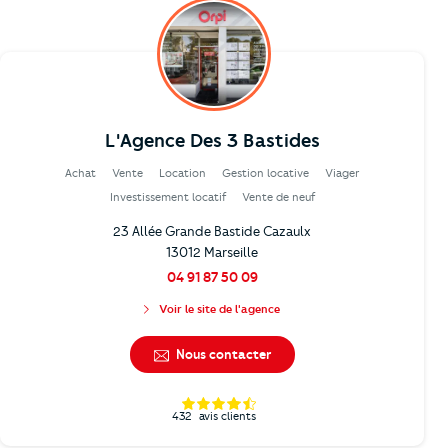
L'Agence Des 3 Bastides
Achat
Vente
Location
Gestion locative
Viager
Investissement locatif
Vente de neuf
23 Allée Grande Bastide Cazaulx
13012 Marseille
04 91 87 50 09
Voir le site de l'agence
Nous contacter
432
avis clients