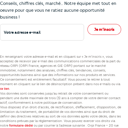
Conseils, chiffres clés, marché… Notre équipe met tout en
oeuvre pour que vous ne ratiez aucune opportunité
business !
Votre adresse e-mail
Je m’inscris
En renseignant votre adresse e-mail et en cliquant sur « Je m’inscris », vous
acceptez de recevoir par e-mail des communications commerciales de la part du
réseau ORPI (ORPI France, agences et GIE ORPI) portant sur le marché
immobilier, notamment des analyses, chiffres clés, tendances, conseils,
opportunités business ainsi que des informations sur nos produits et services.
Ce consentement est entièrement facultatif. Vous pouvez le retirer à tout
moment en cliquant sur le lien de désinscription présent dans nos e-mails ou via
.
ce lien
Vos données sont conservées jusqu’au retrait de votre consentement ou
pendant une durée maximale de trois (3) ans à compter de votre dernier contact
actif, conformément à notre politique de conservation.
Vous disposez d’un droit d’accès, de rectification, d’effacement, d’opposition, de
limitation du traitement, de portabilité de vos données ainsi que du droit de
définir des directives relatives au sort de vos données après votre décès, dans les
conditions prévues par la réglementation. Vous pouvez exercer vos droits via
notre
ou par courrier à l’adresse suivante : Orpi France – 20 rue
formulaire dédié