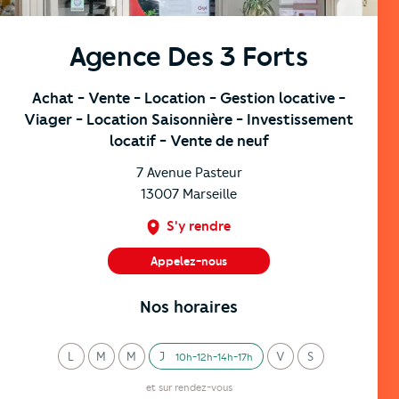
Agence Des 3 Forts
Achat
- Vente
- Location
- Gestion locative
-
Viager
- Location Saisonnière
- Investissement
locatif
- Vente de neuf
7 Avenue Pasteur
13007
Marseille
S'y rendre
Appelez-nous
04 88 92 70 00
Nos horaires
L
M
M
J
V
S
10h-12h-14h-17h
undi
ardi
ercredi
eudi
endredi
amedi
et sur rendez-vous