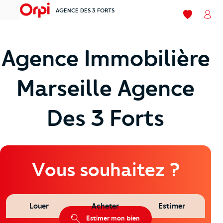
AGENCE DES 3 FORTS
menu
Mes favori
Mon
Agence Immobilière
Marseille Agence
Des 3 Forts
Vous souhaitez ?
À Vendre
Louer
Acheter
Estimer
Fonds De Commerce
Estimer mon bien
159 000 €