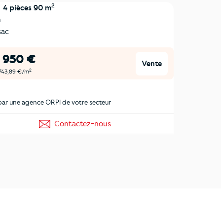
2
4 pièces 90 m
n
sac
 950 €
Vente
2
 743,89 €/m
ar une agence ORPI de votre secteur
Contactez-nous