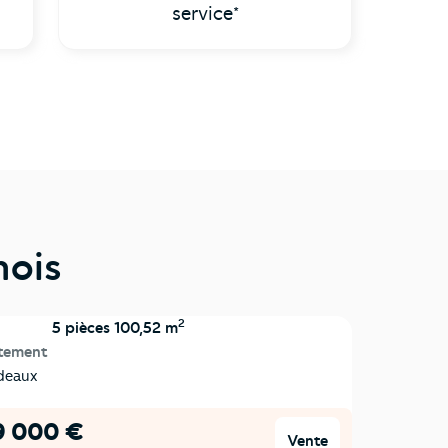
service*
mois
2
5 pièces 100,52 m
tement
deaux
9 000 €
Vente