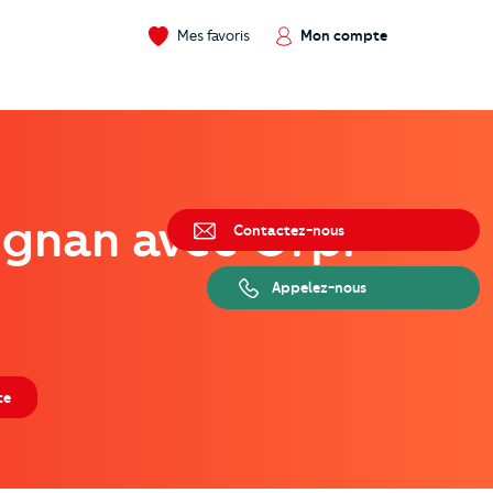
Mes favoris
Mon compte
ignan avec Orpi
Contactez-nous
Appelez-nous
te