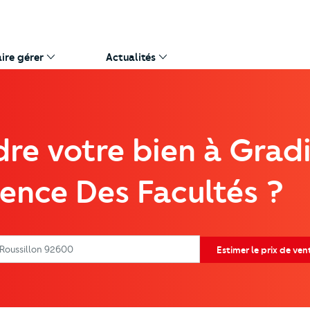
aire gérer
Actualités
re votre bien à Grad
ence Des Facultés ?
r
 Roussillon 92600
Estimer le prix de ven