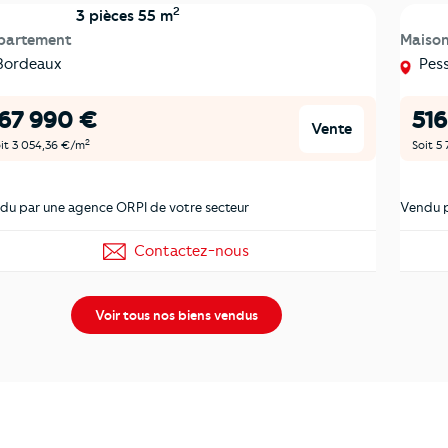
2
3 pièces 55 m
partement
Maiso
ordeaux
Pes
167 990 €
516
Vente
2
it 3 054,36 €/m
Soit 5
du par une agence ORPI de votre secteur
Vendu p
Contactez-nous
Voir tous nos biens vendus