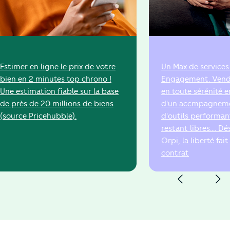
Estimer en ligne le prix de votre
Un Max de services
bien en 2 minutes top chrono !
Engagement. Vend
Une estimation fiable sur la base
en toute sérénité e
de près de 20 millions de biens
d'un accmpagneme
(source Pricehubble).
d'outils performan
restant libres.... 
Orpi, la liberté fai
contrat