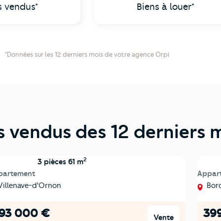
s vendus*
Biens à louer*
*Données sur les 12 derniers mois de votre agence Orpi
s vendus des 12 derniers 
2
3 pièces 61 m
partement
Appar
illenave-d'Ornon
Bor
193 000 €
39
Vente