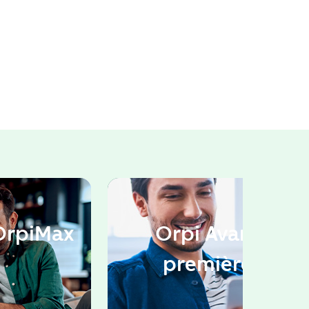
OrpiMax
Orpi Avant
première