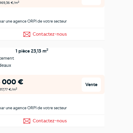
2
 969,36 €/m
ar une agence ORPI de votre secteur
Contactez-nous
2
1 pièce 23,13 m
tement
deaux
3 000 €
Vente
2
 317,77 €/m
ar une agence ORPI de votre secteur
Contactez-nous