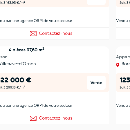
2
it 3 163,93 €/m
Soit 3
du par une agence ORPI de votre secteur
Vendu p
Contactez-nous
2
4 pièces 97,60 m
ison
Appar
illenave-d'Ornon
Bor
322 000 €
12
Vente
2
it 3 299,18 €/m
Soit 5
du par une agence ORPI de votre secteur
Vendu p
Contactez-nous