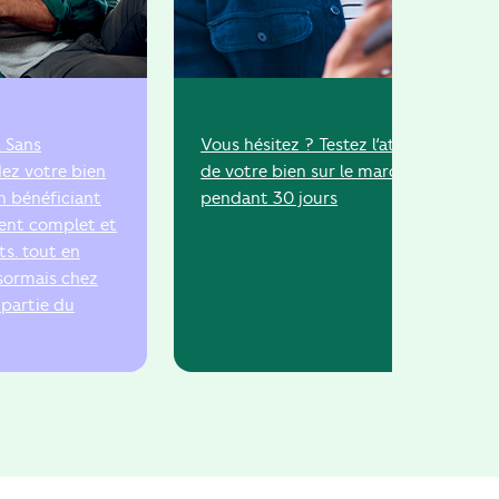
. Sans
Vous hésitez ? Testez l’attractivité
ez votre bien
de votre bien sur le marché
n bénéficiant
pendant 30 jours
nt complet et
ts. tout en
Désormais chez
t partie du