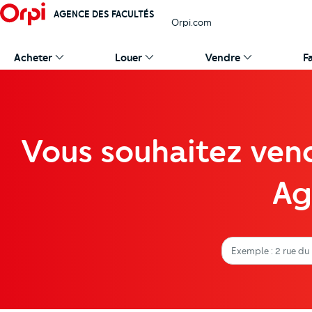
AGENCE DES FACULTÉS
Orpi.com
Acheter
Louer
Vendre
F
Vous souhaitez vend
Ag
Adresse du bien à estime
Estimez le prix de vente de votre bien
Exemple : 2 rue du