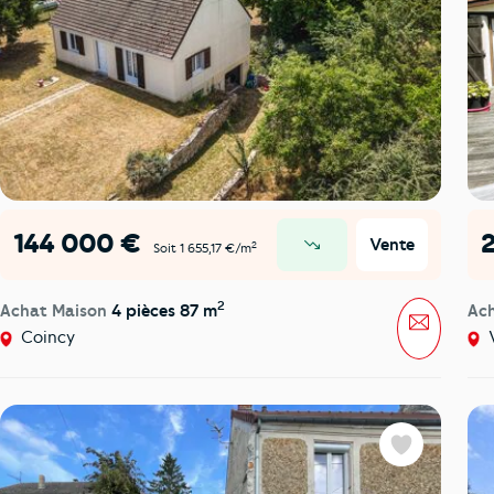
144 000 €
Vente
2
Soit 1 655,17 €/m
prix en baisse
2
Achat Maison
4 pièces 87 m
Ac
Message
Coincy
V
Favoris