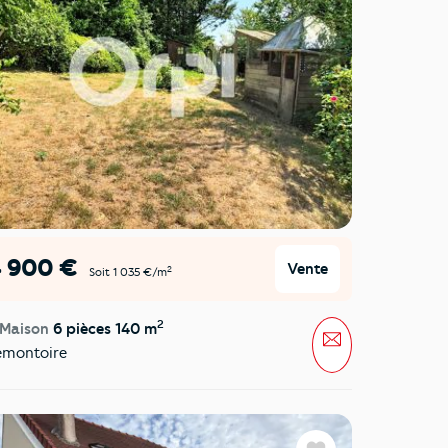
4 900 €
Vente
2
Soit 1 035 €/m
2
 Maison
6 pièces 140 m
Message
emontoire