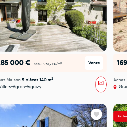
285 000 €
16
Vente
2
Soit 2 035,71 €/m
2
hat Maison
5 pièces 140 m
Achat
Message
illers-Agron-Aiguizy
Gra
Exclus
Favoris