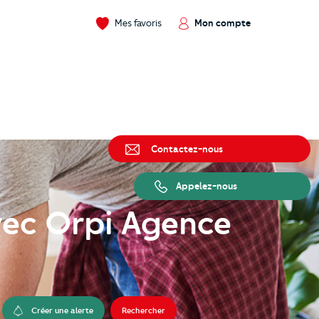
Mes favoris
Mon compte
Contactez-nous
Appelez-nous
vec Orpi Agence
Créer une alerte
Rechercher