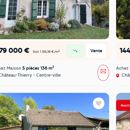
179 000 €
14
Vente
2
Soit 1 316,18 €/m
prix en baisse
2
hat Maison
5 pièces 136 m
Achat
Message
hâteau-Thierry - Centre-ville
Chât
Avant
Favoris