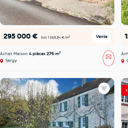
295 000 €
Vente
2
Soit 1 068,84 €/m
2
Achat Maison
4 pièces 276 m
Ac
Message
Sergy
C
E
Favoris