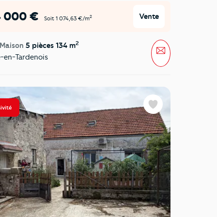
4 000 €
Vente
2
Soit 1 074,63 €/m
2
 Maison
5 pièces 134 m
Message
-en-Tardenois
ivité
Favoris