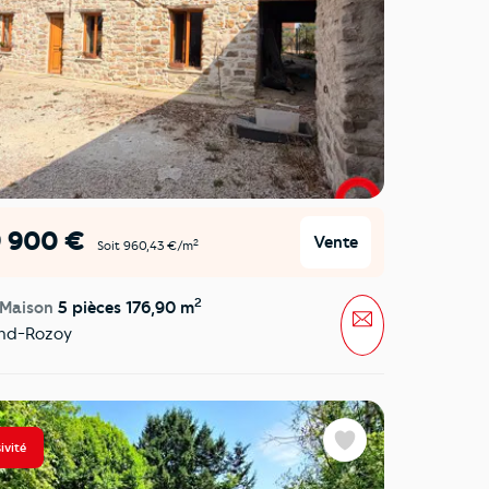
9 900 €
Vente
2
Soit 960,43 €/m
2
 Maison
5 pièces 176,90 m
Message
nd-Rozoy
ivité
Favoris