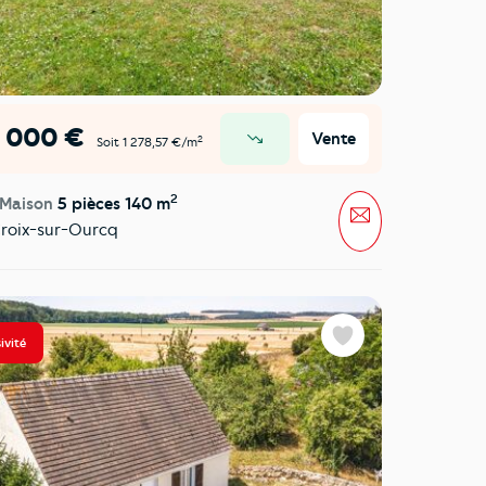
9 000 €
Vente
2
Soit 1 278,57 €/m
prix en baisse
2
 Maison
5 pièces 140 m
Message
roix-sur-Ourcq
ivité
Favoris