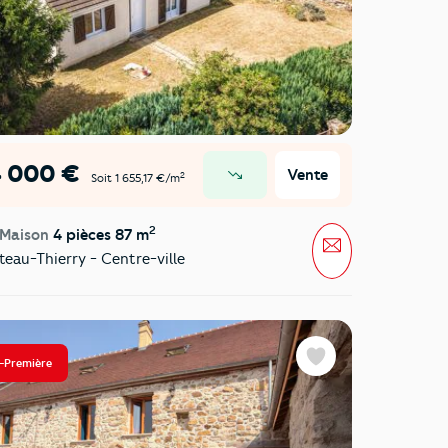
4 000 €
Vente
2
Soit 1 655,17 €/m
prix en baisse
2
 Maison
4 pièces 87 m
Message
eau-Thierry - Centre-ville
-Première
Favoris