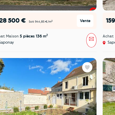
128 500 €
15
Vente
2
Soit 944,85 €/m
2
hat Maison
5 pièces 136 m
Achat
Message
aponay
Sap
Favoris