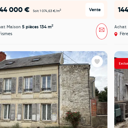
144 000 €
14
Vente
2
Soit 1 074,63 €/m
2
hat Maison
5 pièces 134 m
Achat
Message
ismes
Fère
Exclus
Favoris