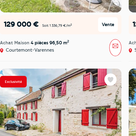
129 000 €
Vente
2
Soit 1 336,79 €/m
2
Achat Maison
4 pièces 96,50 m
Ac
Message
Courtemont-Varennes
S
Exclusivité
Favoris