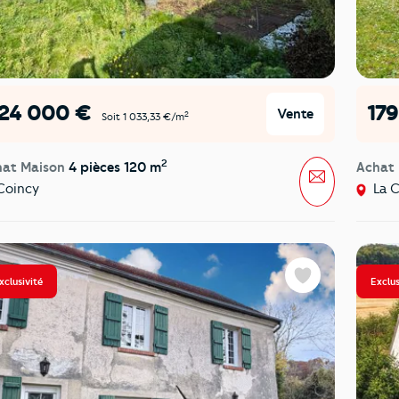
124 000 €
17
Vente
2
Soit 1 033,33 €/m
2
hat Maison
4 pièces 120 m
Achat
Message
oincy
La C
xclusivité
Exclus
Favoris