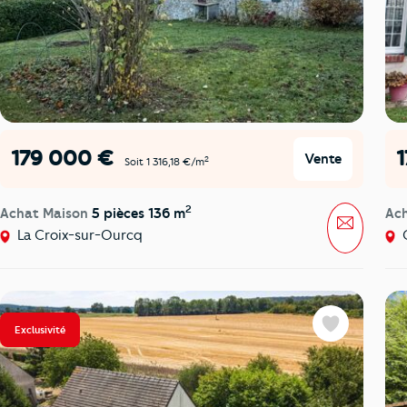
179 000 €
Vente
2
Soit 1 316,18 €/m
2
Achat Maison
5 pièces 136 m
Ac
Message
La Croix-sur-Ourcq
C
Exclusivité
Favoris