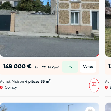
149 000 €
Vente
2
Soit 1 752,94 €/m
prix en baisse
2
Achat Maison
4 pièces 85 m
Ac
Message
Coincy
B