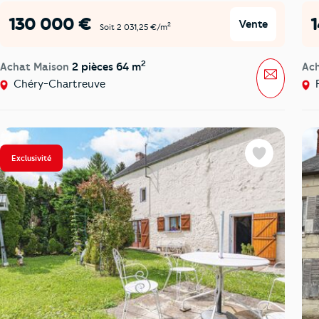
130 000 €
Vente
2
Soit 2 031,25 €/m
2
Achat Maison
2 pièces 64 m
Ac
Message
Chéry-Chartreuve
F
Exclusivité
Favoris