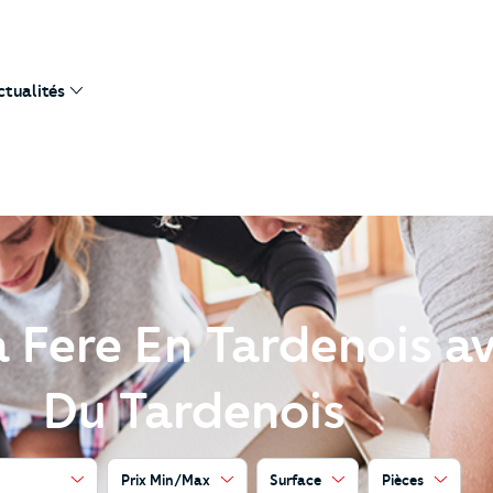
ctualités
à Fere En Tardenois a
Du Tardenois
Prix Min/Max
Surface
Pièces