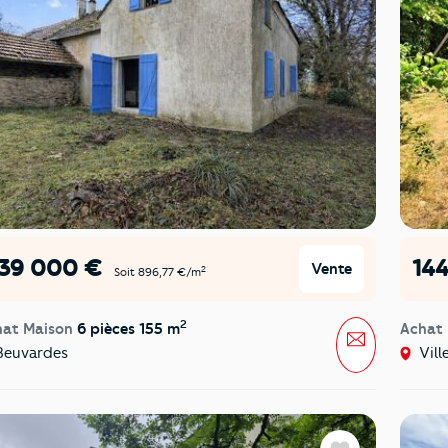
139 000 €
14
Vente
2
Soit 896,77 €/m
2
hat Maison
6 pièces 155 m
Achat
Message
euvardes
Vill