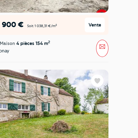
9 900 €
Vente
2
Soit 1 038,31 €/m
2
 Maison
4 pièces 154 m
Message
onay
Favoris