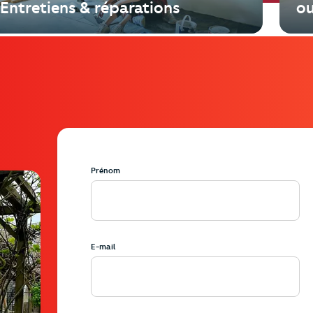
Entretiens & réparations
ou
Prénom
2_IMG-20240411-WA0034.jpg?p=agency-card&ci_url_encoded
E-mail