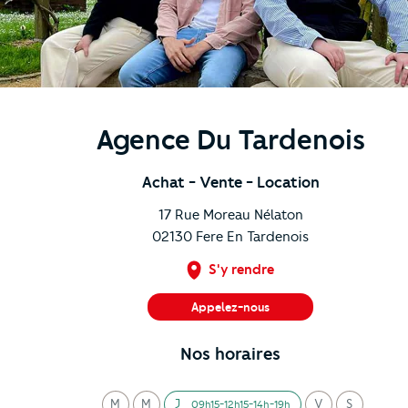
Agence Du Tardenois
Achat
- Vente
- Location
17 Rue Moreau Nélaton
02130
Fere En Tardenois
S'y rendre
Appelez-nous
03 23 84 31 99
Nos horaires
M
M
J
V
S
09h15-12h15-14h-19h