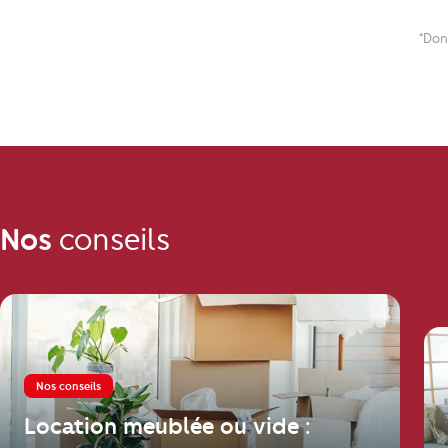
*Don
Nos
conseils
Nos conseils
Location meublée ou vide :