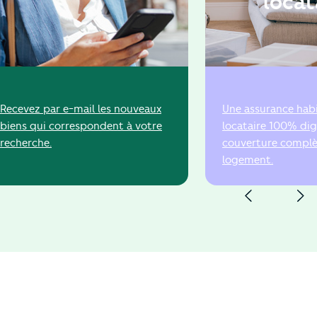
locat
Recevez par e-mail les nouveaux
Une assurance hab
biens qui correspondent à votre
locataire 100% dig
recherche.
couverture complè
logement.