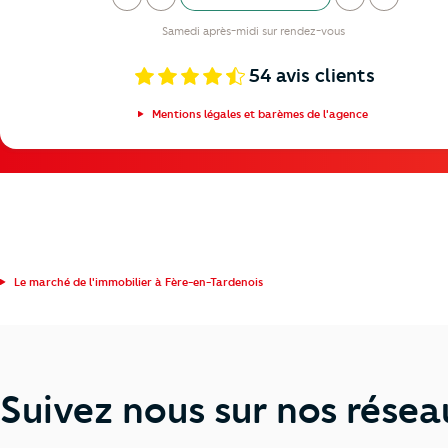
ardi
ercredi
eudi
endredi
amedi
Samedi après-midi sur rendez-vous
54
avis clients
Mentions légales et barèmes de l'agence
Le marché de l'immobilier à Fère-en-Tardenois
Suivez nous sur nos résea