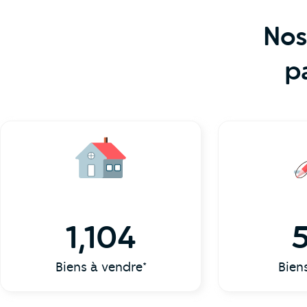
Nos
p
1,104
Biens à vendre*
Bien