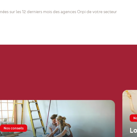
nées sur les 12 derniers mois des agences Orpi de votre secteur
No
Nos conseils
Locatio