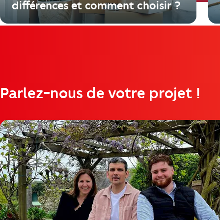
différences et comment choisir ?
Parlez-nous de votre projet !
https://cutjhqvjma.cloudimg.io/_prod_/orpibackend/cda6