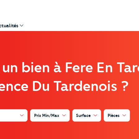
ctualités
 un bien à Fere En Ta
ence Du Tardenois ?
Prix Min/Max
Surface
Pièces