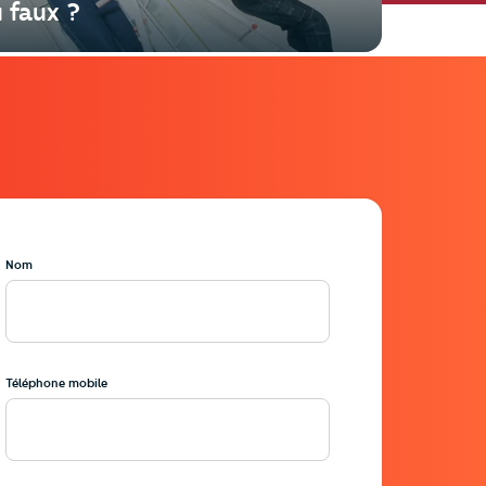
 faux ?
Nom
=1&ci_sign=5405ebf508453473d051f4ffac33d27dcda3ca0e
Téléphone mobile