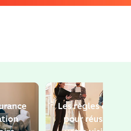
urance
Les règles d'or
ation
pour réussir