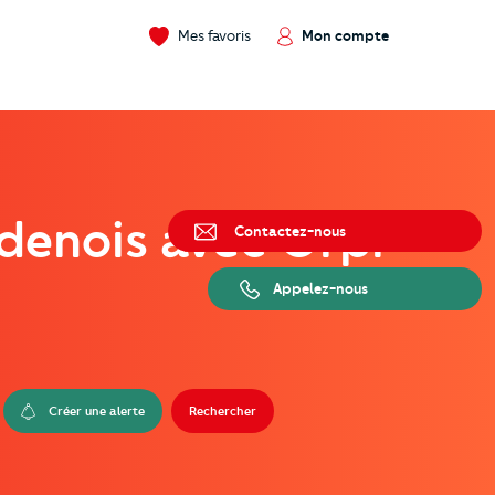
Mes favoris
Mon compte
rdenois avec Orpi
Contactez-nous
Appelez-nous
Créer une alerte
Rechercher