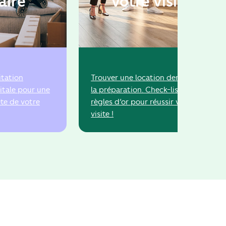
aire
votre visite
itation
Trouver une location demande de
itale pour une
la préparation. Check-list des
te de votre
règles d’or pour réussir votre
visite !