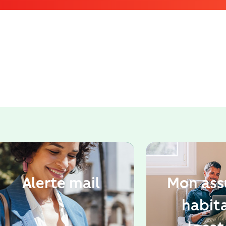
Alerte mail
Mon ass
habit