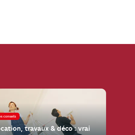
s conseils
n, travaux & déco : vrai