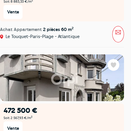
2
Soit 8 883,33 €/m
Vente
2
Achat Appartement
2 pièces 60 m
Mess
Le Touquet-Paris-Plage - Atlantique
Favoris
472 500 €
2
Soit 2 567,93 €/m
Vente