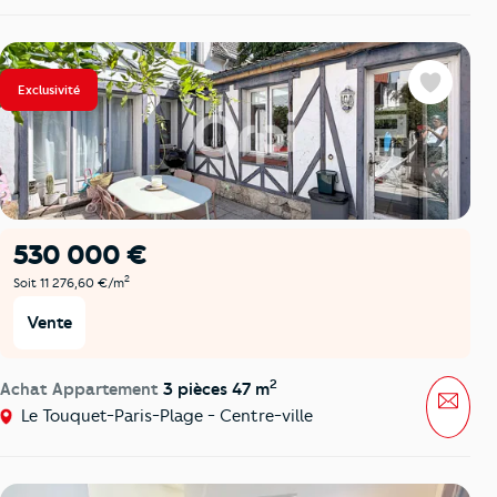
Exclusivité
Favoris
530 000 €
2
Soit 11 276,60 €/m
Vente
2
Achat Appartement
3 pièces 47 m
Mess
Le Touquet-Paris-Plage - Centre-ville