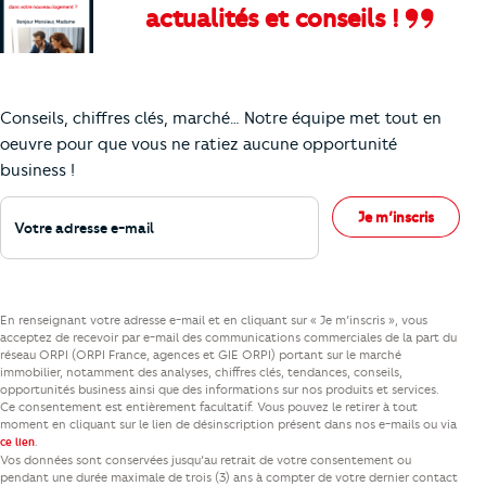
actualités et conseils !
Comment je vais faire pour suivre le marc
Conseils, chiffres clés, marché… Notre équipe met tout en
oeuvre pour que vous ne ratiez aucune opportunité
business !
Votre adresse e-mail
Je m’inscris
En renseignant votre adresse e-mail et en cliquant sur « Je m’inscris », vous
acceptez de recevoir par e-mail des communications commerciales de la part du
réseau ORPI (ORPI France, agences et GIE ORPI) portant sur le marché
immobilier, notamment des analyses, chiffres clés, tendances, conseils,
opportunités business ainsi que des informations sur nos produits et services.
Ce consentement est entièrement facultatif. Vous pouvez le retirer à tout
moment en cliquant sur le lien de désinscription présent dans nos e-mails ou via
.
ce lien
Vos données sont conservées jusqu’au retrait de votre consentement ou
pendant une durée maximale de trois (3) ans à compter de votre dernier contact