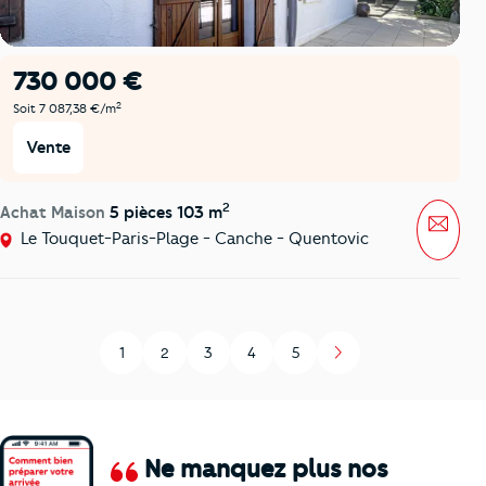
730 000 €
2
Soit 7 087,38 €/m
Vente
2
Achat Maison
5 pièces 103 m
Mess
Le Touquet-Paris-Plage - Canche - Quentovic
1
2
3
4
5
Page
Page
Page
Page
Page
Ne manquez plus nos