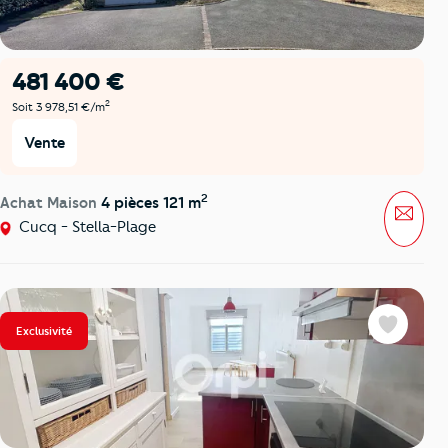
481 400 €
2
Soit 3 978,51 €/m
Vente
2
Achat Maison
4 pièces 121 m
Mess
Cucq - Stella-Plage
Exclusivité
Favoris