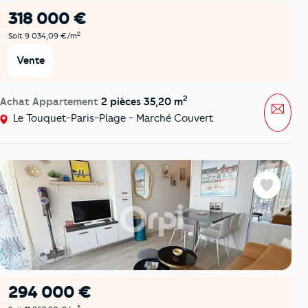
318 000 €
2
Soit 9 034,09 €/m
Vente
2
Achat Appartement
2 pièces 35,20 m
Mess
Le Touquet-Paris-Plage - Marché Couvert
Favoris
294 000 €
2