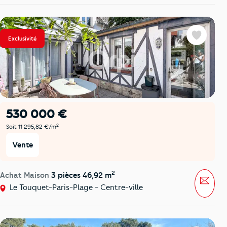
Exclusivité
Favoris
530 000 €
2
Soit 11 295,82 €/m
Vente
2
Achat Maison
3 pièces 46,92 m
Mess
Le Touquet-Paris-Plage - Centre-ville