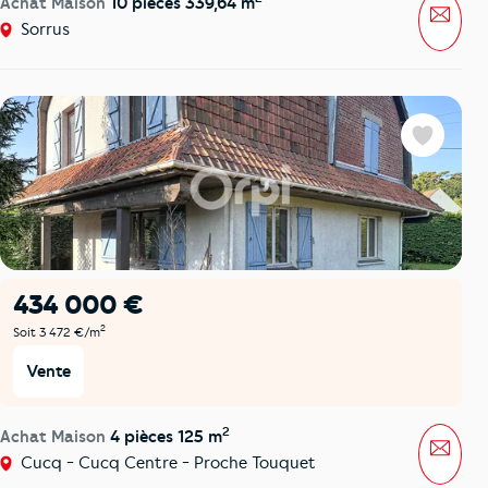
Achat Maison
10 pièces 339,64 m
Mess
Sorrus
Favoris
434 000 €
2
Soit 3 472 €/m
Vente
2
Achat Maison
4 pièces 125 m
Mess
Cucq - Cucq Centre - Proche Touquet