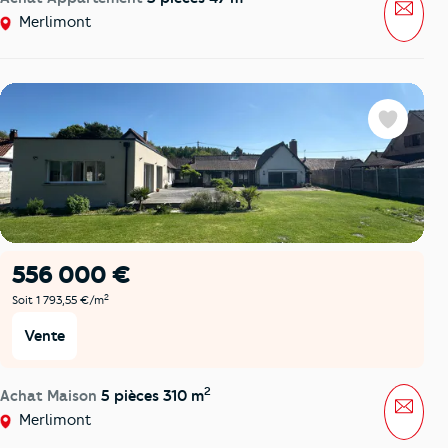
Mess
Merlimont
Favoris
556 000 €
2
Soit 1 793,55 €/m
Vente
2
Achat Maison
5 pièces 310 m
Mess
Merlimont