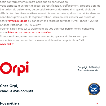
actif, conformément à notre politique de conservation.
Vous disposez d’un droit d’accès, de rectification, d’effacement, d’opposition, de
limitation du traitement, de portabilité de vos données ainsi que du droit de
définir des directives relatives au sort de vos données après votre décès, dans les
conditions prévues par la réglementation. Vous pouvez exercer vos droits via
notre
ou par courrier à l’adresse suivante : Orpi France – 20 rue
formulaire dédié
Charles Paradinas – 92110 Clichy.
Pour en savoir plus sur le traitement de vos données personnelles, consultez
notre
.
Politique de protection des données
Si vous estimez, après nous avoir contactés, que vos droits ne sont pas
respectés, vous pouvez introduire une réclamation auprès de la CNIL :
.
www.cnil.fr
Copyright 2026 Orpi.
Tous droits réservés.
Chez Orpi,
chaque avis compte
Nos métiers