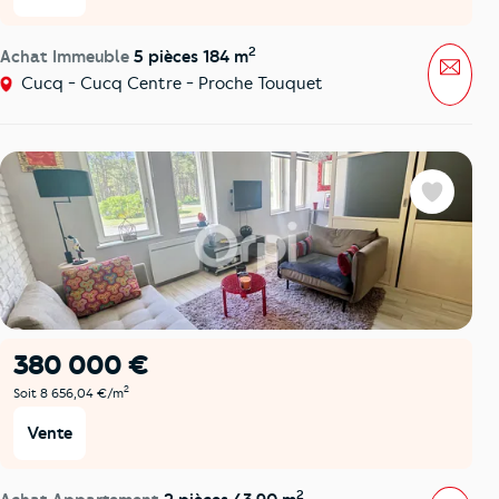
2
Achat Immeuble
5 pièces 184 m
Mess
Cucq - Cucq Centre - Proche Touquet
Favoris
380 000 €
2
Soit 8 656,04 €/m
Vente
2