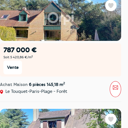
Favoris
787 000 €
2
Soit 5 420,86 €/m
Vente
2
Achat Maison
6 pièces 145,18 m
Mess
Le Touquet-Paris-Plage - Forêt
Favoris