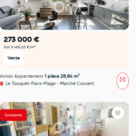
273 000 €
2
Soit 9 466,02 €/m
Vente
2
Achat Appartement
1 pièce 28,84 m
Mess
Le Touquet-Paris-Plage - Marché Couvert
Exclusivité
Favoris