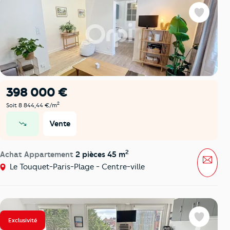
Favoris
398 000 €
2
Soit 8 844,44 €/m
Vente
prix en baisse
2
Achat Appartement
2 pièces 45 m
Mess
Le Touquet-Paris-Plage - Centre-ville
Exclusivité
Favoris