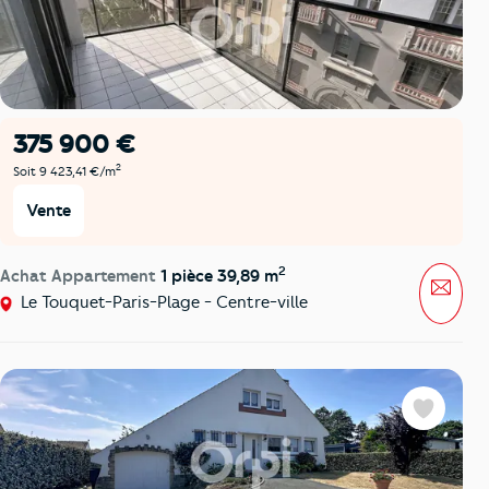
375 900 €
2
Soit 9 423,41 €/m
Vente
2
Achat Appartement
1 pièce 39,89 m
Mess
Le Touquet-Paris-Plage - Centre-ville
Favoris