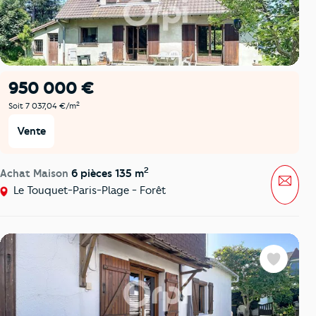
950 000 €
2
Soit 7 037,04 €/m
Vente
2
Achat Maison
6 pièces 135 m
Mess
Le Touquet-Paris-Plage - Forêt
Favoris