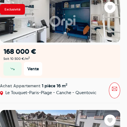
Exclusivité
Favoris
168 000 €
2
Soit 10 500 €/m
Vente
prix en baisse
2
Achat Appartement
1 pièce 16 m
Mess
Le Touquet-Paris-Plage - Canche - Quentovic
Favoris