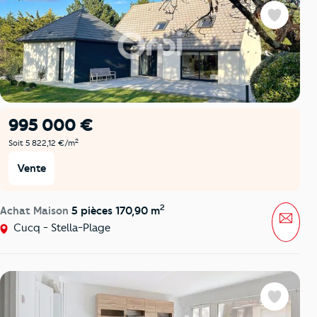
Favoris
995 000 €
2
Soit 5 822,12 €/m
Vente
2
Achat Maison
5 pièces 170,90 m
Mess
Cucq - Stella-Plage
Favoris