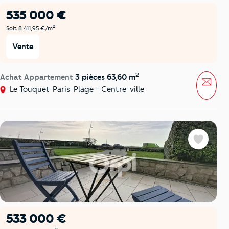
535 000 €
2
Soit 8 411,95 €/m
Vente
2
Achat Appartement
3 pièces 63,60 m
Mess
Le Touquet-Paris-Plage - Centre-ville
Favoris
533 000 €