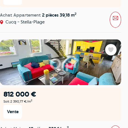
2
Achat Appartement
2 pièces 39,18 m
Mess
Cucq - Stella-Plage
Favoris
812 000 €
2
Soit 2 390,77 €/m
Vente
2