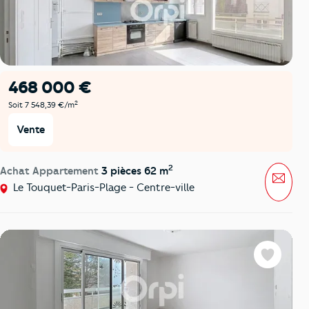
468 000 €
2
Soit 7 548,39 €/m
Vente
2
Achat Appartement
3 pièces 62 m
Mess
Le Touquet-Paris-Plage - Centre-ville
Favoris