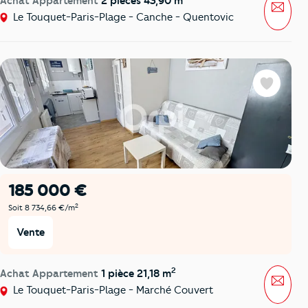
Achat Appartement
2 pièces 43,90 m
Mess
Le Touquet-Paris-Plage - Canche - Quentovic
Favoris
185 000 €
2
Soit 8 734,66 €/m
Vente
2
Achat Appartement
1 pièce 21,18 m
Mess
Le Touquet-Paris-Plage - Marché Couvert