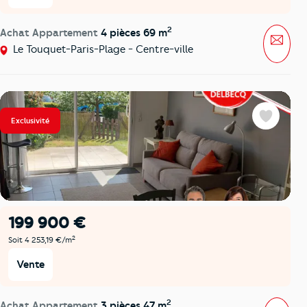
2
Achat Appartement
4 pièces 69 m
Mess
Le Touquet-Paris-Plage - Centre-ville
Exclusivité
Favoris
199 900 €
2
Soit 4 253,19 €/m
Vente
2
Achat Appartement
3 pièces 47 m