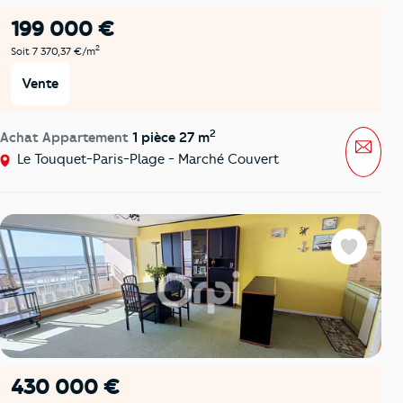
199 000 €
2
Soit 7 370,37 €/m
Vente
2
Achat Appartement
1 pièce 27 m
Mess
Le Touquet-Paris-Plage - Marché Couvert
Favoris
430 000 €