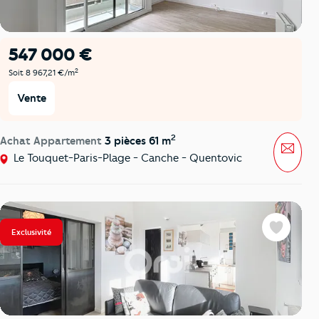
547 000 €
2
Soit 8 967,21 €/m
Vente
2
Achat Appartement
3 pièces 61 m
Mess
Le Touquet-Paris-Plage - Canche - Quentovic
Exclusivité
Favoris