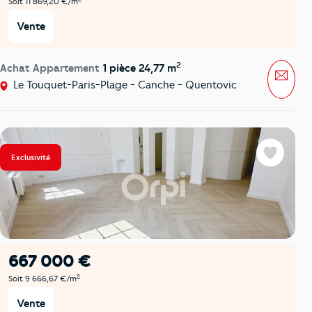
Soit 11 869,20 €/m
Vente
2
Achat Appartement
1 pièce 24,77 m
Mess
Le Touquet-Paris-Plage - Canche - Quentovic
Exclusivité
Favoris
667 000 €
2
Soit 9 666,67 €/m
Vente