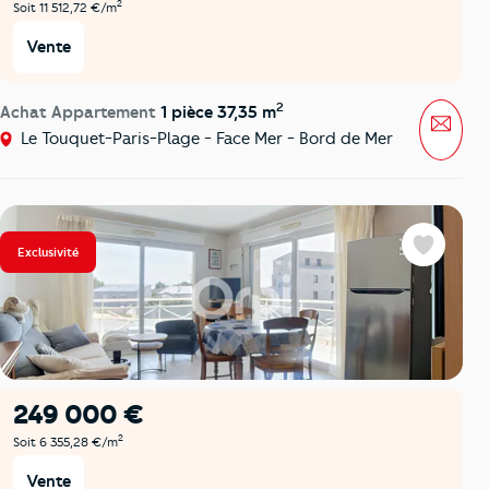
2
Soit 11 512,72 €/m
Vente
2
Achat Appartement
1 pièce 37,35 m
Mess
Le Touquet-Paris-Plage - Face Mer - Bord de Mer
Exclusivité
Favoris
249 000 €
2
Soit 6 355,28 €/m
Vente