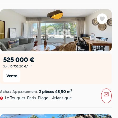
Favoris
525 000 €
2
Soit 10 736,20 €/m
Vente
2
Achat Appartement
2 pièces 48,90 m
Mess
Le Touquet-Paris-Plage - Atlantique