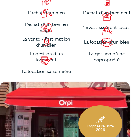
L’achat d’un bien
L’achat d’un bien neuf
L’achat d’un bien en
L’investissement locatif
viager
La vente / l’estimation
La location d’un bien
d’un bien
La gestion d’un
La gestion d’une
logement
copropriété
La location saisonnière
https://cutjhqvjma.cloudimg.io/_prod_/telemaque/%2Fag
Trophée réussite
2026