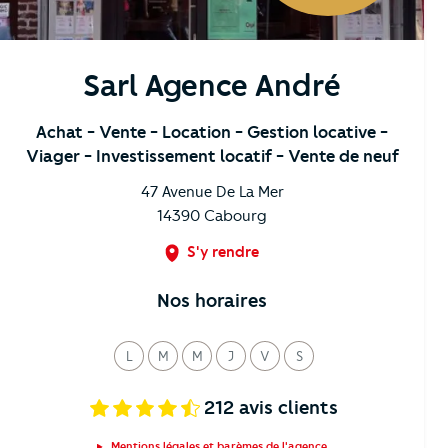
Sarl Agence André
Achat
- Vente
- Location
- Gestion locative
-
Viager
- Investissement locatif
- Vente de neuf
47 Avenue De La Mer
14390
Cabourg
S'y rendre
Nos horaires
L
M
M
J
V
S
undi
ardi
ercredi
eudi
endredi
amedi
212
avis clients
Mentions légales et barèmes de l'agence