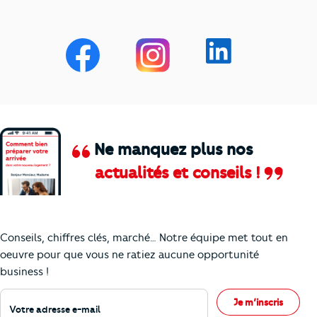
Ne manquez plus nos
actualités et conseils !
Comment je vais faire pour suivre le marc
Conseils, chiffres clés, marché… Notre équipe met tout en
oeuvre pour que vous ne ratiez aucune opportunité
business !
Votre adresse e-mail
Je m’inscris