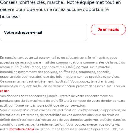
Conseils, chiffres clés, marché… Notre équipe met tout en
oeuvre pour que vous ne ratiez aucune opportunité
business !
Votre adresse e-mail
Je m’inscris
En renseignant votre adresse e-mail et en cliquant sur « Je m’inscris », vous
acceptez de recevoir par e-mail des communications commerciales de la part du
réseau ORPI (ORPI France, agences et GIE ORPI) portant sur le marché
immobilier, notamment des analyses, chiffres clés, tendances, conseils,
opportunités business ainsi que des informations sur nos produits et services.
Ce consentement est entièrement facultatif. Vous pouvez le retirer à tout
moment en cliquant sur le lien de désinscription présent dans nos e-mails ou via
.
ce lien
Vos données sont conservées jusqu’au retrait de votre consentement ou
pendant une durée maximale de trois (3) ans à compter de votre dernier contact
actif, conformément à notre politique de conservation.
Vous disposez d’un droit d’accès, de rectification, d’effacement, d’opposition, de
limitation du traitement, de portabilité de vos données ainsi que du droit de
définir des directives relatives au sort de vos données après votre décès, dans les
conditions prévues par la réglementation. Vous pouvez exercer vos droits via
notre
ou par courrier à l’adresse suivante : Orpi France – 20 rue
formulaire dédié