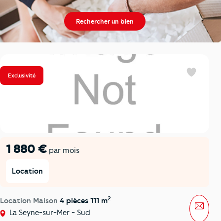
Rechercher un bien
Exclusivité
Favoris
1 880 €
par mois
Location
2
Location Maison
4 pièces 111 m
Mess
La Seyne-sur-Mer - Sud