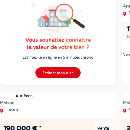
Ap
O
1
So
Vous souhaitez connaître
la valeur de votre bien ?
Ven
Estimez-le en ligne en 5 minutes chrono
Estimer mon bien
4 pièces
Maison
Ma
Lavaur
A
190 000 € *
2
Vente