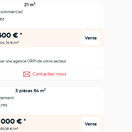
2
21 m
commercial
ez
600 € *
Vente
2
 504,76 €/m
ar une agence ORPI de votre secteur
Contactez-nous
2
3 pièces 64 m
tement
res
 000 € *
Vente
2
 859,38 €/m