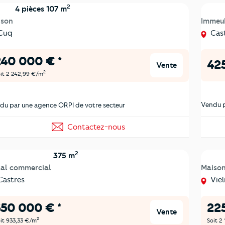
2
4 pièces 107 m
ison
Immeu
Cuq
Cast
240 000 € *
425
Vente
2
it 2 242,99 €/m
Vendu p
du par une agence ORPI de votre secteur
Contactez-nous
2
375 m
al commercial
Maiso
astres
Viel
350 000 € *
225
Vente
2
it 933,33 €/m
Soit 2