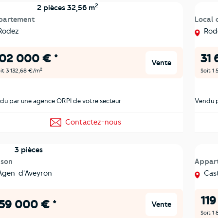
2
2 pièces 32,56 m
partement
Local 
Rodez
Rod
02 000 € *
31 
Vente
2
it 3 132,68 €/m
Soit 1
du par une agence ORPI de votre secteur
Vendu p
Contactez-nous
3 pièces
ison
Appar
gen-d'Aveyron
Cast
119
59 000 € *
Vente
Soit 1