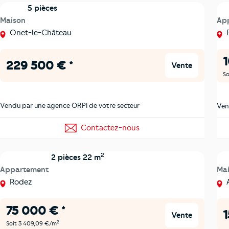
5 pièces
Maison
Ap
Onet-le-Château
1
229 500 € *
Vente
So
Vendu par une agence ORPI de votre secteur
Ven
Contactez-nous
2
2 pièces 22 m
Appartement
Ma
Rodez
A
75 000 € *
1
Vente
2
Soit 3 409,09 €/m