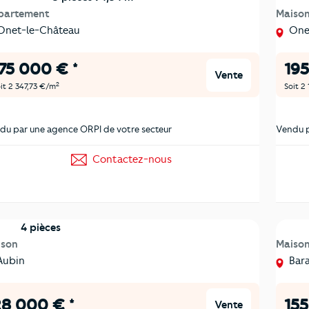
partement
Maiso
net-le-Château
Onet
75 000 € *
195
Vente
2
it 2 347,73 €/m
Soit 2
du par une agence ORPI de votre secteur
Vendu p
Contactez-nous
4 pièces
ison
Maiso
ubin
Bara
8 000 € *
155
Vente