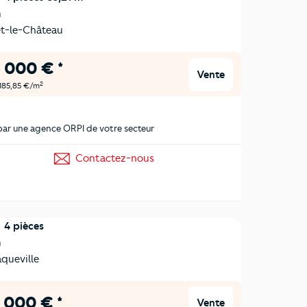
n
-le-Château
 000 € *
Vente
2
 185,85 €/m
ar une agence ORPI de votre secteur
Contactez-nous
4 pièces
n
queville
 000 € *
Vente