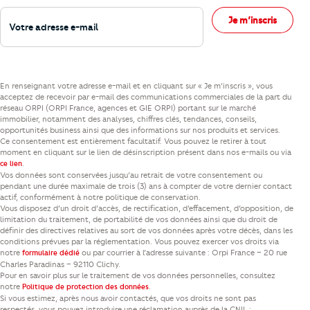
Votre adresse e-mail
Je m’inscris
En renseignant votre adresse e-mail et en cliquant sur « Je m’inscris », vous
acceptez de recevoir par e-mail des communications commerciales de la part du
réseau ORPI (ORPI France, agences et GIE ORPI) portant sur le marché
immobilier, notamment des analyses, chiffres clés, tendances, conseils,
opportunités business ainsi que des informations sur nos produits et services.
Ce consentement est entièrement facultatif. Vous pouvez le retirer à tout
moment en cliquant sur le lien de désinscription présent dans nos e-mails ou via
.
ce lien
Vos données sont conservées jusqu’au retrait de votre consentement ou
pendant une durée maximale de trois (3) ans à compter de votre dernier contact
actif, conformément à notre politique de conservation.
Vous disposez d’un droit d’accès, de rectification, d’effacement, d’opposition, de
limitation du traitement, de portabilité de vos données ainsi que du droit de
définir des directives relatives au sort de vos données après votre décès, dans les
conditions prévues par la réglementation. Vous pouvez exercer vos droits via
notre
ou par courrier à l’adresse suivante : Orpi France – 20 rue
formulaire dédié
Charles Paradinas – 92110 Clichy.
Pour en savoir plus sur le traitement de vos données personnelles, consultez
notre
.
Politique de protection des données
Si vous estimez, après nous avoir contactés, que vos droits ne sont pas
respectés, vous pouvez introduire une réclamation auprès de la CNIL :