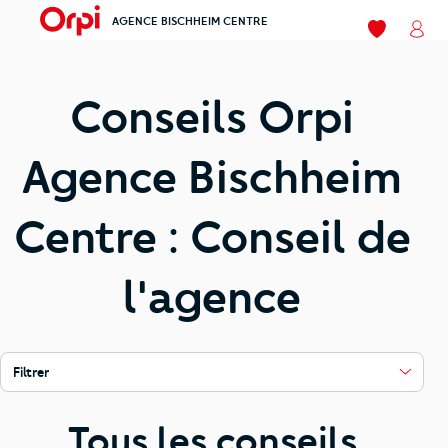
AGENCE BISCHHEIM CENTRE
menu
Mes favori
Mon
Conseils Orpi
Agence Bischheim
Centre : Conseil de
l'agence
Filtrer
Tous les conseils