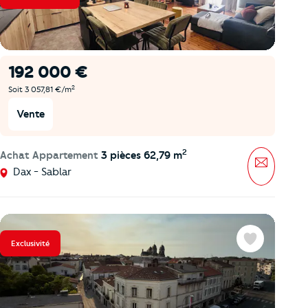
192 000 €
2
Soit 3 057,81 €/m
Vente
2
Achat Appartement
3 pièces 62,79 m
Message
Dax - Sablar
Exclusivité
Favoris