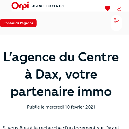
AGENCE DU CENTRE
menu
Mes favoris
Mon
Parta
Conseil de l'agence
​​​​​​​L’agence du Centre
à Dax, votre
partenaire immo
Publié le
mercredi 10 février 2021
Si vous êtes à la recherche d’un logement sur Dax et