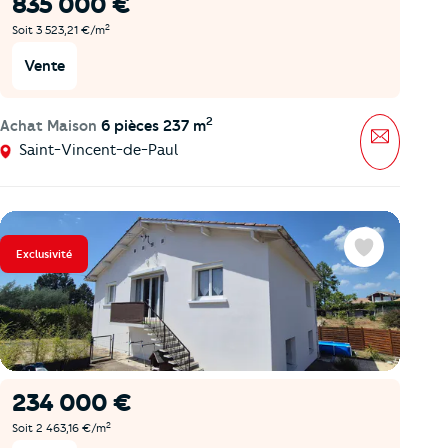
835 000 €
2
Soit 3 523,21 €/m
Vente
2
Achat Maison
6 pièces 237 m
Message
Saint-Vincent-de-Paul
Exclusivité
Favoris
234 000 €
2
Soit 2 463,16 €/m