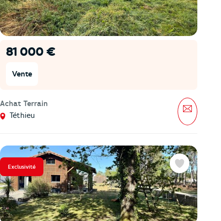
81 000 €
Vente
Achat Terrain
Message
Téthieu
Exclusivité
Favoris