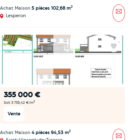
2
Achat Maison
5 pièces 102,68 m
Message
Lesperon
Favoris
355 000 €
2
Soit 3 755,42 €/m
Vente
2
Achat Maison
4 pièces 94,53 m
Message
Saint-Vincent-de-Tyrosse