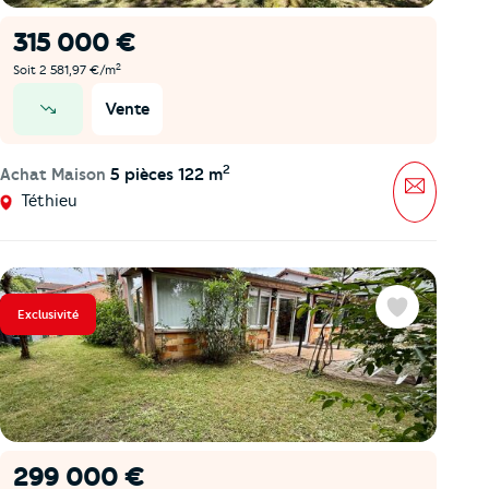
315 000 €
2
Soit 2 581,97 €/m
Vente
prix en baisse
2
Achat Maison
5 pièces 122 m
Message
Téthieu
Exclusivité
Favoris
299 000 €