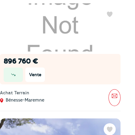
Favoris
896 760 €
Vente
prix en baisse
Achat Terrain
Message
Bénesse-Maremne
Favoris