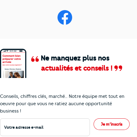
Ne manquez plus nos
actualités et conseils !
Comment je vais faire pour suivre le marc
Conseils, chiffres clés, marché… Notre équipe met tout en
oeuvre pour que vous ne ratiez aucune opportunité
business !
Votre adresse e-mail
Je m’inscris