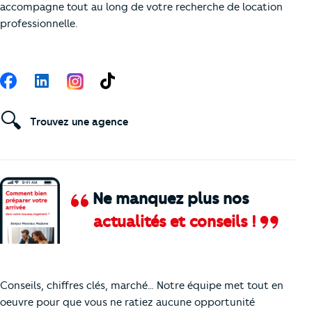
accompagne tout au long de votre recherche de location
professionnelle.
Suivez-nous
Facebook
LinkedIn
TikTok
🔍
Trouvez une agence
Ne manquez plus nos
actualités et conseils !
Comment je vais faire pour suivre le marc
Conseils, chiffres clés, marché… Notre équipe met tout en
oeuvre pour que vous ne ratiez aucune opportunité