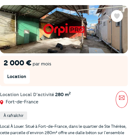
Favoris
2 000 €
par mois
Location
2
Location Local D'activité
280 m
Mess
Fort-de-France
À rafraîchir
Local À Louer. Situé à Fort-de-France, dans le quartier de Ste Thérèse,
cette parcelle d'environ 280m² offre une dalle béton sur l'ensemble