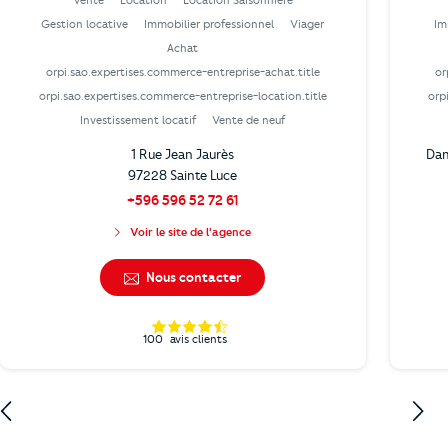
Vente
Location
Location Saisonnière
Gestion locative
Immobilier professionnel
Viager
Im
Achat
orpi.sao.expertises.commerce-entreprise-achat.title
or
orpi.sao.expertises.commerce-entreprise-location.title
orp
Investissement locatif
Vente de neuf
1 Rue Jean Jaurès
Dam
97228 Sainte Luce
+596 596 52 72 61
Voir le site de l'agence
Nous contacter
100
avis clients