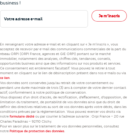
business !
Votre adresse e-mail
Je m’inscris
En renseignant votre adresse e-mail et en cliquant sur « Je m’inscris », vous
acceptez de recevoir par e-mail des communications commerciales de la part du
réseau ORPI (ORPI France, agences et GIE ORPI) portant sur le marché
immobilier, notamment des analyses, chiffres clés, tendances, conseils,
opportunités business ainsi que des informations sur nos produits et services.
Ce consentement est entièrement facultatif. Vous pouvez le retirer à tout
moment en cliquant sur le lien de désinscription présent dans nos e-mails ou via
.
ce lien
Vos données sont conservées jusqu’au retrait de votre consentement ou
pendant une durée maximale de trois (3) ans à compter de votre dernier contact
actif, conformément à notre politique de conservation.
Vous disposez d’un droit d’accès, de rectification, d’effacement, d’opposition, de
limitation du traitement, de portabilité de vos données ainsi que du droit de
définir des directives relatives au sort de vos données après votre décès, dans les
conditions prévues par la réglementation. Vous pouvez exercer vos droits via
notre
ou par courrier à l’adresse suivante : Orpi France – 20 rue
formulaire dédié
Charles Paradinas – 92110 Clichy.
Pour en savoir plus sur le traitement de vos données personnelles, consultez
notre
.
Politique de protection des données