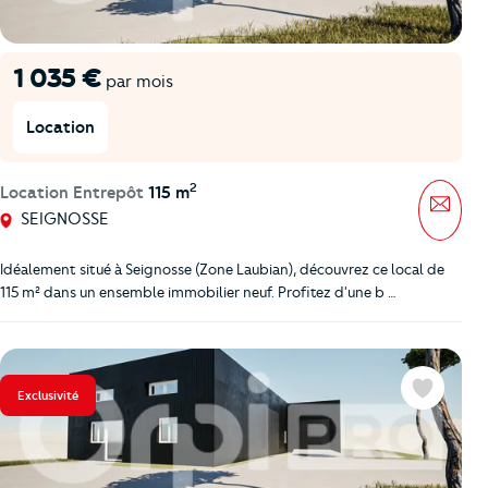
1 035 €
par mois
Location
2
Location Entrepôt
115 m
Mess
SEIGNOSSE
Idéalement situé à Seignosse (Zone Laubian), découvrez ce local de
115 m² dans un ensemble immobilier neuf. Profitez d'une b …
Exclusivité
Favoris