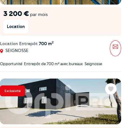
3 200 €
par mois
Location
2
Location Entrepôt
700 m
Mess
SEIGNOSSE
Opportunité  Entrepôt de 700 m² avec bureaux  Seignosse
Exclusivité
Favoris