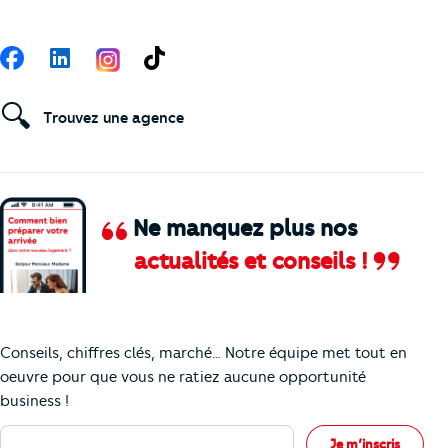
Suivez-nous
Facebook
LinkedIn
TikTok
🔍
Trouvez une agence
Ne manquez plus nos
actualités et conseils !
Comment je vais faire pour suivre le marc
Conseils, chiffres clés, marché… Notre équipe met tout en
oeuvre pour que vous ne ratiez aucune opportunité
business !
Votre adresse e-mail
Je m’inscris