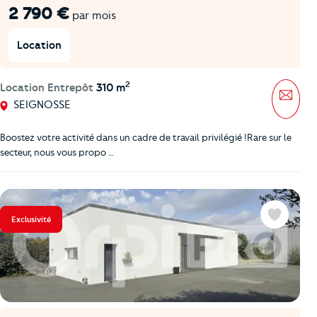
2 790 €
par mois
Location
2
Location Entrepôt
310 m
Mess
SEIGNOSSE
Boostez votre activité dans un cadre de travail privilégié !Rare sur le
secteur, nous vous propo …
Exclusivité
Favoris