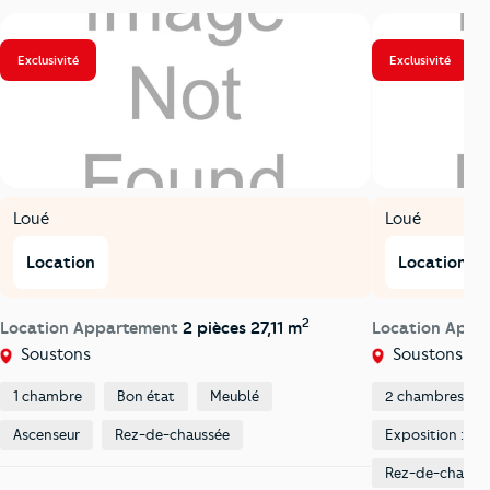
Exclusivité
Exclusivité
Loué
Loué
Location
Location
2
Location Appartement
2 pièces 27,11 m
Location App
Soustons
Soustons
1 chambre
Bon état
Meublé
2 chambres
Ascenseur
Rez-de-chaussée
Exposition : Su
Rez-de-chauss