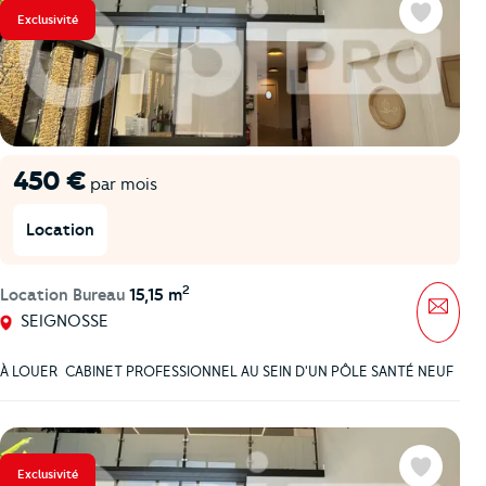
Exclusivité
Favoris
450 €
par mois
Location
2
Location Bureau
15,15 m
Mess
SEIGNOSSE
À LOUER  CABINET PROFESSIONNEL AU SEIN D'UN PÔLE SANTÉ NEUF
Exclusivité
Favoris