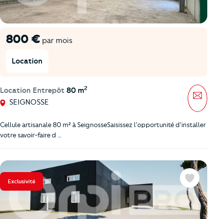
800 €
par mois
Location
2
Location Entrepôt
80 m
Mess
SEIGNOSSE
Cellule artisanale 80 m² à SeignosseSaisissez l'opportunité d'installer
votre savoir-faire d …
Exclusivité
Favoris