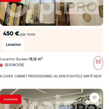
450 €
par mois
Location
2
Location Bureau
15,12 m
Mess
SEIGNOSSE
À LOUER  CABINET PROFESSIONNEL AU SEIN D'UN PÔLE SANTÉ NEUF
Exclusivité
Favoris