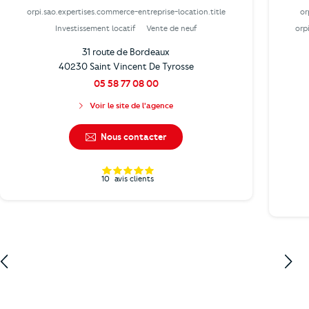
orpi.sao.expertises.commerce-entreprise-location.title
or
Investissement locatif
Vente de neuf
orp
31 route de Bordeaux
40230 Saint Vincent De Tyrosse
05 58 77 08 00
Voir le site de l'agence
Nous contacter
10
avis clients