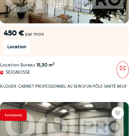
450 €
par mois
Location
2
Location Bureau
15,30 m
Mess
SEIGNOSSE
À LOUER  CABINET PROFESSIONNEL AU SEIN D'UN PÔLE SANTÉ NEUF
Exclusivité
Favoris