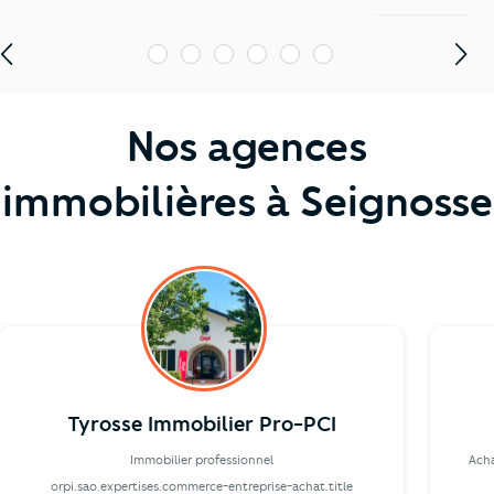
1
2
3
4
5
6
Nos agences
immobilières à Seignosse
Tyrosse Immobilier Pro-PCI
Immobilier professionnel
Ach
orpi.sao.expertises.commerce-entreprise-achat.title