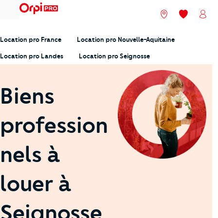
menu
Nos agences
Mes favori
Mon
Location pro France
Location pro Nouvelle-Aquitaine
Location pro Landes
Location pro Seignosse
Biens
profession
nels à
louer à
Seignosse