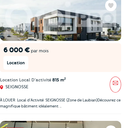
Favoris
6 000 €
par mois
Location
2
Location Local D'activité
815 m
Mess
SEIGNOSSE
À LOUER  Local d'Activité  SEIGNOSSE (Zone de Laubian)Découvrez ce
magnifique bâtiment idéalement …