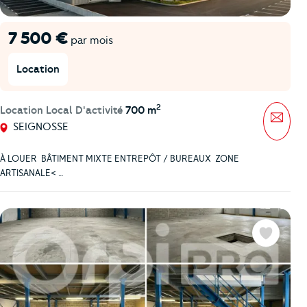
7 500 €
par mois
Location
2
Location Local D'activité
700 m
Mess
SEIGNOSSE
À LOUER  BÂTIMENT MIXTE ENTREPÔT / BUREAUX  ZONE
ARTISANALE< …
Favoris