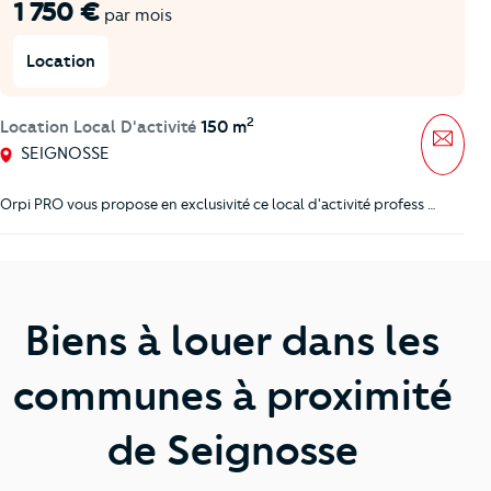
1 750 €
par mois
Location
2
Location Local D'activité
150 m
Mess
SEIGNOSSE
Orpi PRO vous propose en exclusivité ce local d'activité profess …
Biens à louer dans les
communes à proximité
de Seignosse