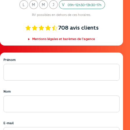
L
M
M
J
V
09h-12h30-13h30-17h
undi
ardi
ercredi
eudi
endredi
RV possibles en dehors de ces horaires.
708
avis clients
Mentions légales et barèmes de l'agence
Prénom
Nom
E-mail