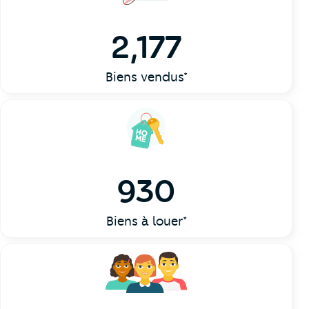
2,177
Biens vendus*
930
Biens à louer*