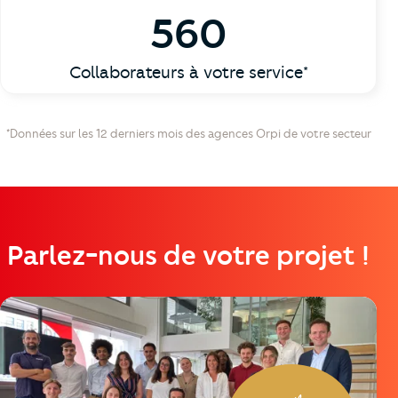
560
Collaborateurs à votre service*
*Données sur les 12 derniers mois des agences Orpi de votre secteur
Parlez-nous de votre projet !
https://cutjhqvjma.cloudimg.io/_prod_/orpibackend/imag