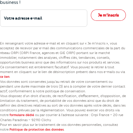
business !
Votre adresse e-mail
Je m’inscris
En renseignant votre adresse e-mail et en cliquant sur « Je m’inscris », vous
acceptez de recevoir par e-mail des communications commerciales de la part du
réseau ORPI (ORPI France, agences et GIE ORPI) portant sur le marché
immobilier, notamment des analyses, chiffres clés, tendances, conseils,
opportunités business ainsi que des informations sur nos produits et services.
Ce consentement est entièrement facultatif. Vous pouvez le retirer à tout
moment en cliquant sur le lien de désinscription présent dans nos e-mails ou via
.
ce lien
Vos données sont conservées jusqu’au retrait de votre consentement ou
pendant une durée maximale de trois (3) ans à compter de votre dernier contact
actif, conformément à notre politique de conservation.
Vous disposez d’un droit d’accès, de rectification, d’effacement, d’opposition, de
limitation du traitement, de portabilité de vos données ainsi que du droit de
définir des directives relatives au sort de vos données après votre décès, dans les
conditions prévues par la réglementation. Vous pouvez exercer vos droits via
notre
ou par courrier à l’adresse suivante : Orpi France – 20 rue
formulaire dédié
Charles Paradinas – 92110 Clichy.
Pour en savoir plus sur le traitement de vos données personnelles, consultez
notre
.
Politique de protection des données