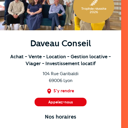
Trophée réussite
2026
Daveau Conseil
Achat
- Vente
- Location
- Gestion locative
-
Viager
- Investissement locatif
104 Rue Garibaldi
69006
Lyon
S'y rendre
Appelez-nous
04 78 52 20 65
Nos horaires