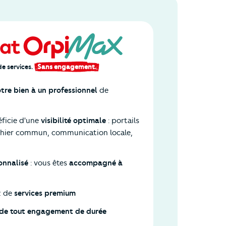
e services.
Sans engagement.
otre bien à un professionnel
de
éficie d'une
visibilité optimale
: portails
ichier commun, communication locale,
sonnalisé
: vous êtes
accompagné à
z de
services premium
e de tout engagement de durée