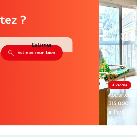
tez ?
Estimer
Estimer mon bien
À Vendre
Apparteme
315 000 €
Paris 12 - 