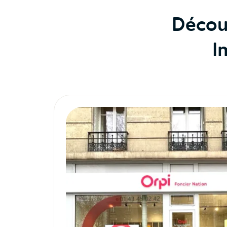
Décou
I