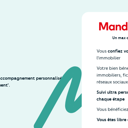
Un max d
Vous
confiez v
l'immobilier
Votre bien bén
immobiliers, f
 accompagnement personnalisé et
réseaux sociaux
ent*.
Suivi ultra per
chaque étape
Vous bénéficie
Vous êtes libr