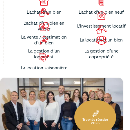
L’achat d’un bien
L’achat d’un bien neuf
L’achat d’un bien en
L’investissement locatif
viager
La vente / l’estimation
La location d’un bien
d’un bien
La gestion d’un
La gestion d’une
logement
copropriété
La location saisonnière
https://cutjhqvjma.cloudimg.io/_prod_/orpibackend/a316
Trophée réussite
2026