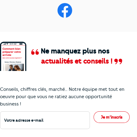
Ne manquez plus nos
actualités et conseils !
Comment je vais faire pour suivre le marc
Conseils, chiffres clés, marché… Notre équipe met tout en
oeuvre pour que vous ne ratiez aucune opportunité
business !
Votre adresse e-mail
Je m’inscris