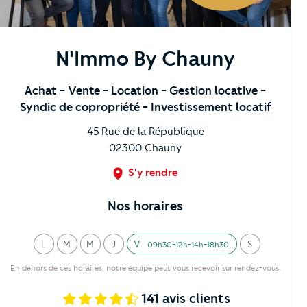
N'Immo By Chauny
Achat
- Vente
- Location
- Gestion locative
-
Syndic de copropriété
- Investissement locatif
45 Rue de la République
02300
Chauny
S'y rendre
Nos horaires
L
M
M
J
V
S
09h30-12h-14h-18h30
undi
ardi
ercredi
eudi
endredi
amedi
En dehors de ces horaires, notre équipe peut vous recevoir sur rendez-vous.
141
avis clients