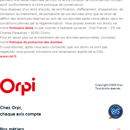
pendant une durée maximale de trois (3) ans à compter de votre dernier contact
actif, conformément à notre politique de conservation.
Vous disposez d’un droit d’accès, de rectification, d’effacement, d’opposition, de
limitation du traitement, de portabilité de vos données ainsi que du droit de
définir des directives relatives au sort de vos données après votre décès, dans les
conditions prévues par la réglementation. Vous pouvez exercer vos droits via
notre
ou par courrier à l’adresse suivante : Orpi France – 20 rue
formulaire dédié
Charles Paradinas – 92110 Clichy.
Pour en savoir plus sur le traitement de vos données personnelles, consultez
notre
.
Politique de protection des données
Si vous estimez, après nous avoir contactés, que vos droits ne sont pas
respectés, vous pouvez introduire une réclamation auprès de la CNIL :
.
www.cnil.fr
Copyright 2026 Orpi.
Tous droits réservés.
Chez Orpi,
chaque avis compte
Nos métiers