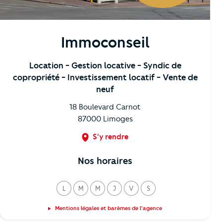
Immoconseil
Location
- Gestion locative
- Syndic de
copropriété
- Investissement locatif
- Vente de
neuf
18 Boulevard Carnot
87000
Limoges
S'y rendre
Nos horaires
L
M
M
J
V
S
undi
ardi
ercredi
eudi
endredi
amedi
Mentions légales et barèmes de l'agence