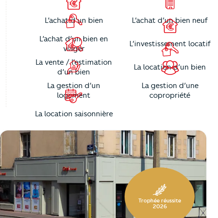
L’achat d’un bien
L’achat d’un bien neuf
L’achat d’un bien en
L’investissement locatif
viager
La vente / l’estimation
La location d’un bien
d’un bien
La gestion d’un
La gestion d’une
logement
copropriété
La location saisonnière
https://cutjhqvjma.cloudimg.io/_prod_/telemaque/%2Fag
Trophée réussite
2026