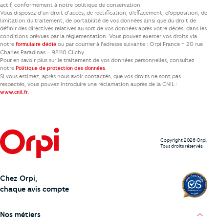
actif, conformément à notre politique de conservation.
Vous disposez d’un droit d’accès, de rectification, d’effacement, d’opposition, de
limitation du traitement, de portabilité de vos données ainsi que du droit de
définir des directives relatives au sort de vos données après votre décès, dans les
conditions prévues par la réglementation. Vous pouvez exercer vos droits via
notre
ou par courrier à l’adresse suivante : Orpi France – 20 rue
formulaire dédié
Charles Paradinas – 92110 Clichy.
Pour en savoir plus sur le traitement de vos données personnelles, consultez
notre
.
Politique de protection des données
Si vous estimez, après nous avoir contactés, que vos droits ne sont pas
respectés, vous pouvez introduire une réclamation auprès de la CNIL :
.
www.cnil.fr
Copyright 2026 Orpi.
Tous droits réservés.
Chez Orpi,
chaque avis compte
Nos métiers