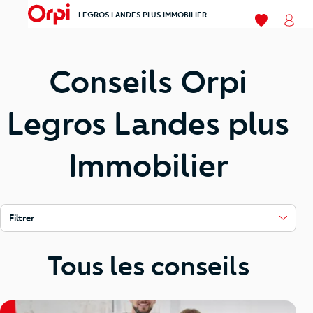
LEGROS LANDES PLUS IMMOBILIER
menu
Mes favoris
Mon
Conseils Orpi
Legros Landes plus
Immobilier
Filtrer
Tous les conseils