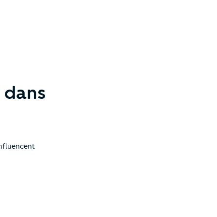
² dans
nfluencent