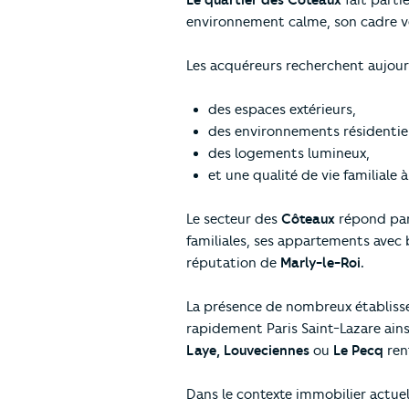
Le quartier des Côteaux
fait parti
environnement calme, son cadre ver
Les acquéreurs recherchent aujourd
des espaces extérieurs,
des environnements résidentiel
des logements lumineux,
et une qualité de vie familiale 
Le secteur des
Côteaux
répond par
familiales, ses appartements avec b
réputation de
Marly-le-Roi.
La présence de nombreux établisse
rapidement Paris Saint-Lazare ai
Laye, Louveciennes
ou
Le Pecq
ren
Dans le contexte immobilier actuel