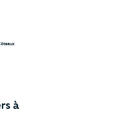
Côteaux
rs à