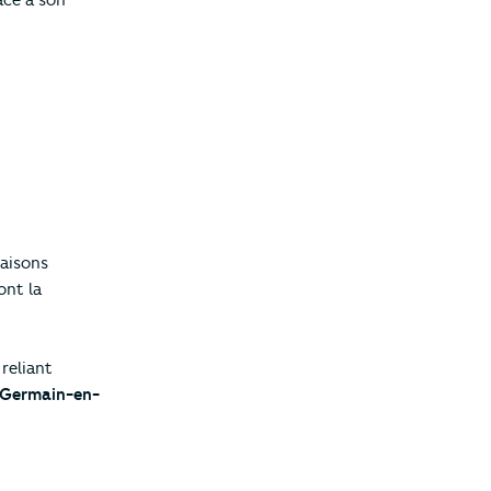
âce à son
maisons
ont la
reliant
-Germain-en-