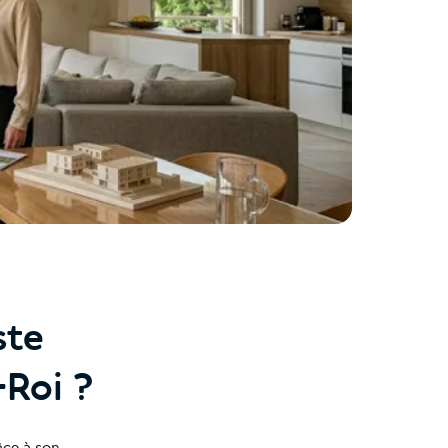
ste
-Roi ?