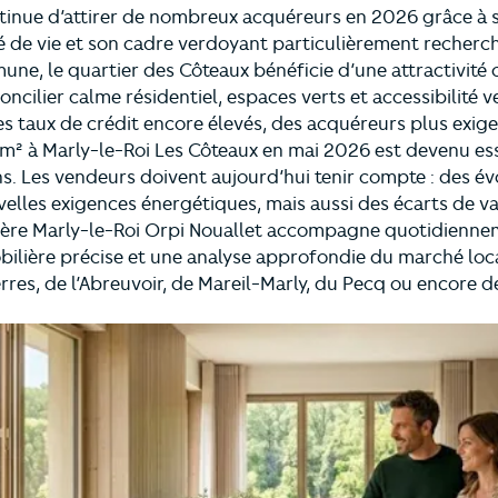
tinue d’attirer de nombreux acquéreurs en 2026 grâce à 
ité de vie et son cadre verdoyant particulièrement recherch
une, le quartier des Côteaux bénéficie d’une attractivité 
cilier calme résidentiel, espaces verts et accessibilité ve
 taux de crédit encore élevés, des acquéreurs plus exig
u m² à Marly-le-Roi Les Côteaux en mai 2026 est devenu es
s. Les vendeurs doivent aujourd’hui tenir compte : des év
elles exigences énergétiques, mais aussi des écarts de val
lière Marly-le-Roi Orpi Nouallet accompagne quotidienne
bilière précise et une analyse approfondie du marché loca
res, de l’Abreuvoir, de Mareil-Marly, du Pecq ou encore 