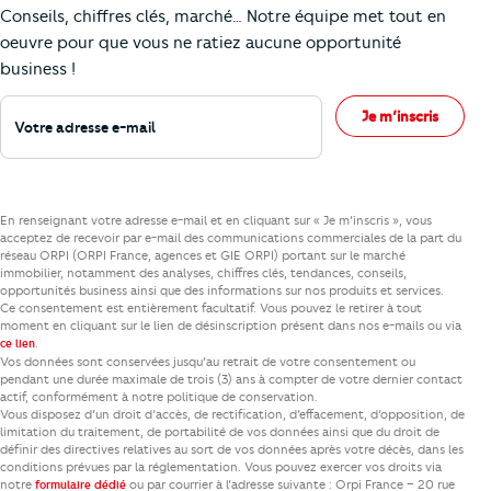
Conseils, chiffres clés, marché… Notre équipe met tout en
oeuvre pour que vous ne ratiez aucune opportunité
business !
Votre adresse e-mail
Je m’inscris
En renseignant votre adresse e-mail et en cliquant sur « Je m’inscris », vous
acceptez de recevoir par e-mail des communications commerciales de la part du
réseau ORPI (ORPI France, agences et GIE ORPI) portant sur le marché
immobilier, notamment des analyses, chiffres clés, tendances, conseils,
opportunités business ainsi que des informations sur nos produits et services.
Ce consentement est entièrement facultatif. Vous pouvez le retirer à tout
moment en cliquant sur le lien de désinscription présent dans nos e-mails ou via
.
ce lien
Vos données sont conservées jusqu’au retrait de votre consentement ou
pendant une durée maximale de trois (3) ans à compter de votre dernier contact
actif, conformément à notre politique de conservation.
Vous disposez d’un droit d’accès, de rectification, d’effacement, d’opposition, de
limitation du traitement, de portabilité de vos données ainsi que du droit de
définir des directives relatives au sort de vos données après votre décès, dans les
conditions prévues par la réglementation. Vous pouvez exercer vos droits via
notre
ou par courrier à l’adresse suivante : Orpi France – 20 rue
formulaire dédié