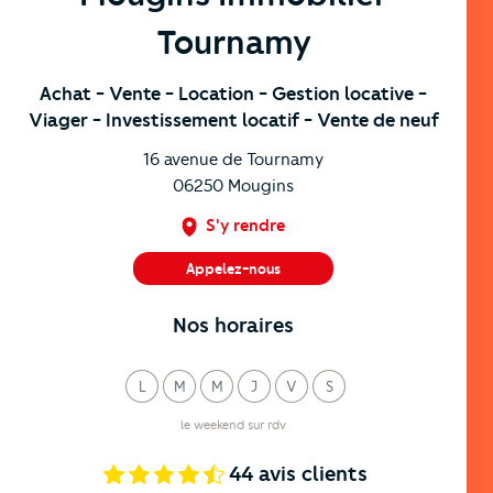
Tournamy
Achat
- Vente
- Location
- Gestion locative
-
Viager
- Investissement locatif
- Vente de neuf
16 avenue de Tournamy
06250
Mougins
S'y rendre
Appelez-nous
04 22 13 07 07
Nos horaires
L
M
M
J
V
S
undi
ardi
ercredi
eudi
endredi
amedi
le weekend sur rdv
44
avis clients