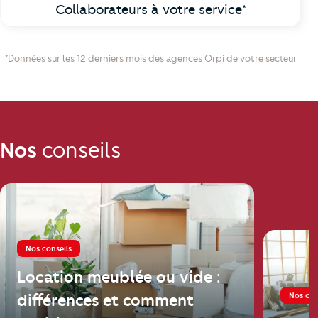
Collaborateurs à votre service*
*Données sur les 12 derniers mois des agences Orpi de votre secteur
Nos
conseils
Nos conseils
Location meublée ou vide :
Nos con
différences et comment