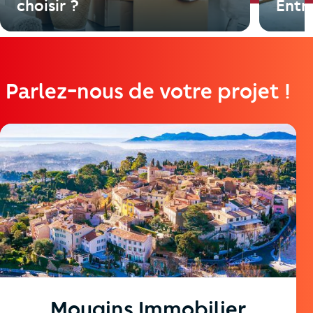
choisir ?
Entr
Parlez-nous de votre projet !
https://cutjhqvjma.cloudimg.io/_prod_/orpibackend/659c0
Mougins Immobilier