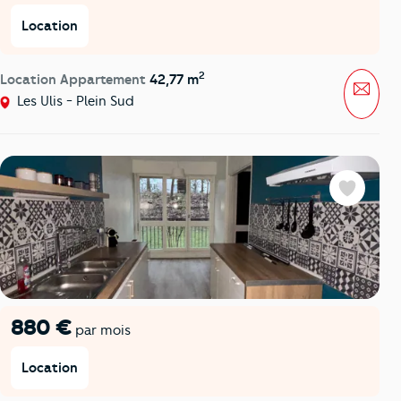
Location
2
Location Appartement
42,77 m
Mess
Les Ulis - Plein Sud
Favoris
880 €
par mois
Location