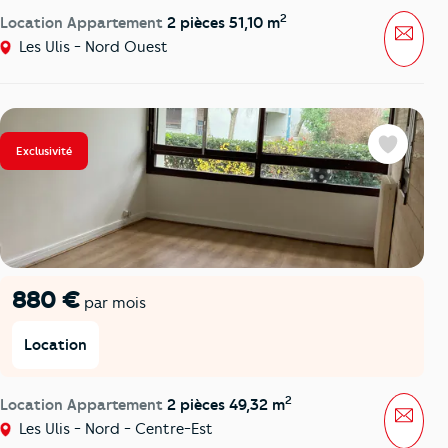
2
Location Appartement
2 pièces 51,10 m
Mess
Les Ulis - Nord Ouest
Exclusivité
Favoris
880 €
par mois
Location
2
Location Appartement
2 pièces 49,32 m
Mess
Les Ulis - Nord - Centre-Est