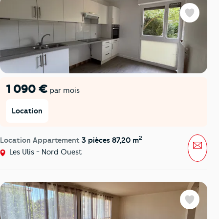
Favoris
1 090 €
par mois
Location
2
Location Appartement
3 pièces 87,20 m
Mess
Les Ulis - Nord Ouest
Favoris