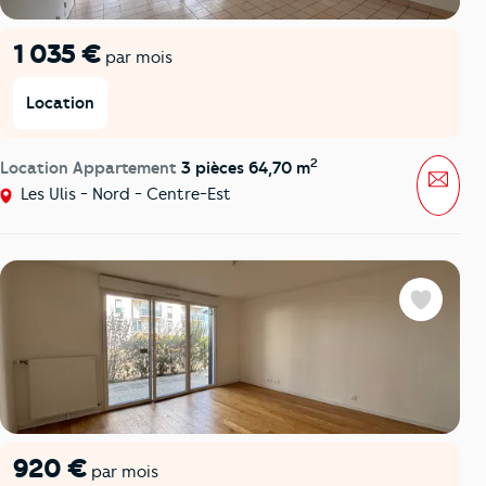
1 035 €
par mois
Location
2
Location Appartement
3 pièces 64,70 m
Mess
Les Ulis - Nord - Centre-Est
Favoris
920 €
par mois