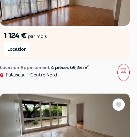
1 124 €
par mois
Location
2
Location Appartement
4 pièces 69,25 m
Mess
Palaiseau - Centre Nord
Favoris