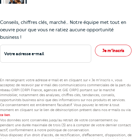
Comment je vais faire pour suivre le marc
Conseils, chiffres clés, marché… Notre équipe met tout en
oeuvre pour que vous ne ratiez aucune opportunité
business !
Votre adresse e-mail
Je m’inscris
En renseignant votre adresse e-mail et en cliquant sur « Je m’inscris », vous
acceptez de recevoir par e-mail des communications commerciales de la part du
réseau ORPI (ORPI France, agences et GIE ORPI) portant sur le marché
immobilier, notamment des analyses, chiffres clés, tendances, conseils,
opportunités business ainsi que des informations sur nos produits et services.
Ce consentement est entièrement facultatif. Vous pouvez le retirer à tout
moment en cliquant sur le lien de désinscription présent dans nos e-mails ou via
.
ce lien
Vos données sont conservées jusqu’au retrait de votre consentement ou
pendant une durée maximale de trois (3) ans à compter de votre dernier contact
actif, conformément à notre politique de conservation.
Vous disposez d’un droit d’accès, de rectification, d’effacement, d’opposition, de