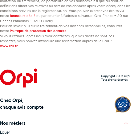
limitation du traitement, de portabilité de vos données ainsi que du droit de
définir des directives relatives au sort de vos données après votre décès, dans les
conditions prévues par la réglementation. Vous pouvez exercer vos droits via
notre
ou par courrier à l’adresse suivante : Orpi France – 20 rue
formulaire dédié
Charles Paradinas – 92110 Clichy.
Pour en savoir plus sur le traitement de vos données personnelles, consultez
notre
.
Politique de protection des données
Si vous estimez, après nous avoir contactés, que vos droits ne sont pas
respectés, vous pouvez introduire une réclamation auprès de la CNIL :
.
www.cnil.fr
Copyright 2026 Orpi.
Tous droits réservés.
Chez Orpi,
chaque avis compte
Nos métiers
Louer