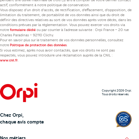
actif, conformément à notre politique de conservation.
Vous disposez d’un droit d’accès, de rectification, d’effacement, d’opposition, de
limitation du traitement, de portabilité de vos données ainsi que du droit de
définir des directives relatives au sort de vos données après votre décès, dans les
conditions prévues par la réglementation. Vous pouvez exercer vos droits via
notre
ou par courrier à l’adresse suivante : Orpi France – 20 rue
formulaire dédié
Charles Paradinas – 92110 Clichy.
Pour en savoir plus sur le traitement de vos données personnelles, consultez
notre
.
Politique de protection des données
Si vous estimez, après nous avoir contactés, que vos droits ne sont pas
respectés, vous pouvez introduire une réclamation auprès de la CNIL :
.
www.cnil.fr
Copyright 2026 Orpi.
Tous droits réservés.
Chez Orpi,
chaque avis compte
Nos métiers