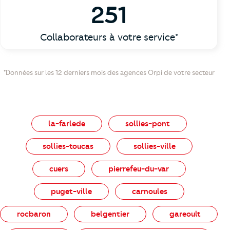
251
Collaborateurs à votre service*
*Données sur les 12 derniers mois des agences Orpi de votre secteur
la-farlede
sollies-pont
sollies-toucas
sollies-ville
cuers
pierrefeu-du-var
puget-ville
carnoules
rocbaron
belgentier
gareoult