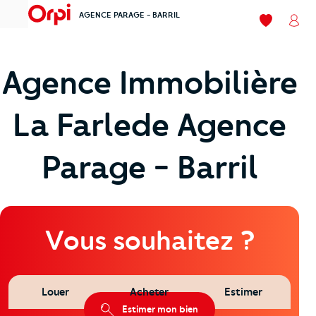
AGENCE PARAGE - BARRIL
menu
Mes favori
Mon
Agence Immobilière
La Farlede Agence
Parage - Barril
Vous souhaitez ?
À Vendre
Louer
Acheter
Estimer
2
Appartement
4 pièces 70,71 m
Estimer mon bien
184 000 €