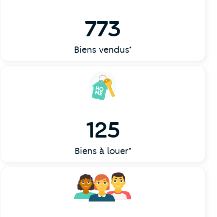
773
Biens vendus*
125
Biens à louer*