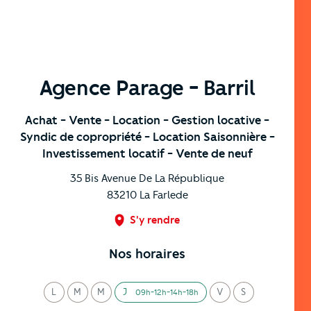
Agence Parage - Barril
Achat
- Vente
- Location
- Gestion locative
-
Syndic de copropriété
- Location Saisonnière
-
Investissement locatif
- Vente de neuf
35 Bis Avenue De La République
83210
La Farlede
S'y rendre
Nos horaires
L
M
M
J
V
S
09h-12h-14h-18h
undi
ardi
ercredi
eudi
endredi
amedi