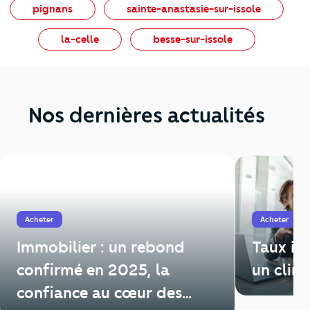
pignans
sainte-anastasie-sur-issole
la-celle
besse-sur-issole
Nos dernières actualités
Acheter
Acheter
Immobilier : un rebond
Taux im
confirmé en 2025, la
un clim
confiance au cœur des