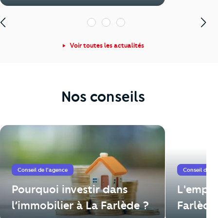
enjeux de 2026
1
2
3
Voir toutes les actualités
Nos conseils
Conseil de l'agence
Conseil de l'
Pourquoi investir dans
L'emplo
l’immobilier à La Farlède ?
Farlède