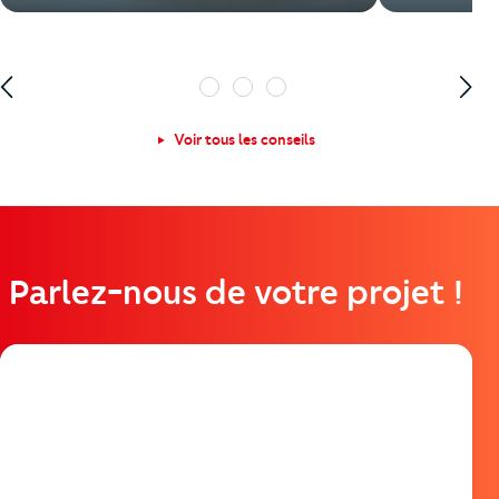
1
2
3
Voir tous les conseils
Parlez-nous de votre projet !
https://cutjhqvjma.cloudimg.io/_prod_/telemaque/%2Fag